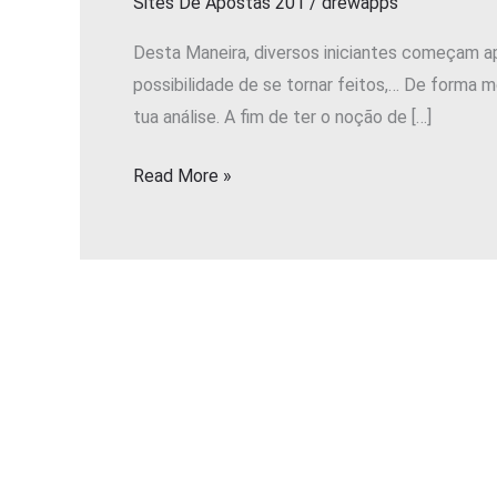
Sites De Apostas 201
/
drewapps
Apostas
Perform
Desta Maneira, diversos iniciantes começam ap
Brasil
possibilidade de se tornar feitos,… De forma 
Grandes
tua análise. A fim de ter o noção de […]
Sites
Confiáveis
Read More »
Em
2025