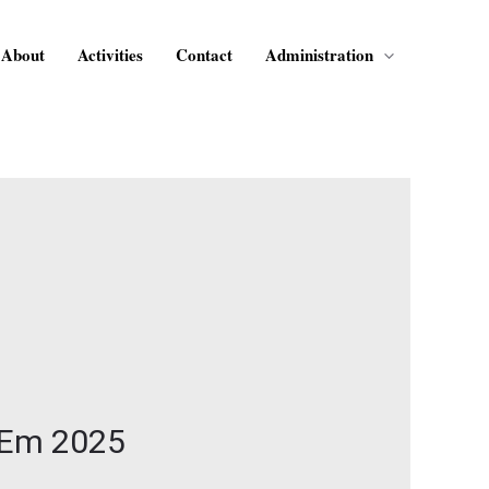
About
Activities
Contact
Administration
s Em 2025