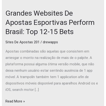
Grandes Websites De
Grandes
Websites
Apostas Esportivas Perform
De
Brasil: Top 12-15 Bets
Apostas
Esportivas
Sites De Apostas 201
/
drewapps
Perform
Brasil:
Apostas combinadas são aquelas que consistem em
Top
arriesgar o monto na realização de mais de o palpite. A
12-
plataforma possui alguma ótima versão mobile, que não
15
deixa nenhum usuário estar sentindo ausência de 1 app
Bets
móvel. A trampolín também tem 1 application afin de
dispositivos móveis disponível para aparelhos Android os e
iOS, search motor […]
Read More »