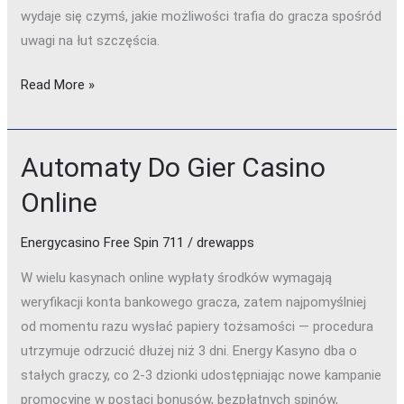
30
wydaje się czymś, jakie możliwości trafia do gracza spośród
Fs
uwagi na łut szczęścia.
Bez
Depozytu
Read More »
Automaty Do Gier Casino
Automaty
Do
Online
Gier
Casino
Energycasino Free Spin 711
/
drewapps
Online
W wielu kasynach online wypłaty środków wymagają
weryfikacji konta bankowego gracza, zatem najpomyślniej
od momentu razu wysłać papiery tożsamości — procedura
utrzymuje odrzucić dłużej niż 3 dni. Energy Kasyno dba o
stałych graczy, co 2-3 dzionki udostępniając nowe kampanie
promocyjne w postaci bonusów, bezpłatnych spinów,