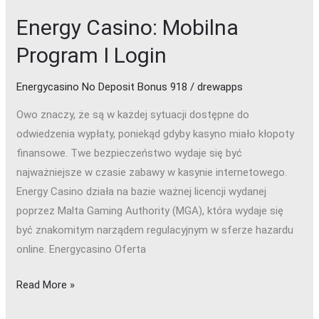
Energy Casino: Mobilna
Energy
Casino:
Program I Login
Mobilna
Program
Energycasino No Deposit Bonus 918
/
drewapps
I
Owo znaczy, że są w każdej sytuacji dostępne do
Login
odwiedzenia wypłaty, poniekąd gdyby kasyno miało kłopoty
finansowe. Twe bezpieczeństwo wydaje się być
najważniejsze w czasie zabawy w kasynie internetowego.
Energy Casino działa na bazie ważnej licencji wydanej
poprzez Malta Gaming Authority (MGA), która wydaje się
być znakomitym narządem regulacyjnym w sferze hazardu
online. Energycasino Oferta
Read More »