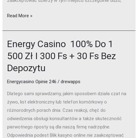
zaakceptować dzierży w tym miejscu szczególnie dużo,
Fs
Read More »
Z
Brakiem
Depozytu
Energy Casino ️ 100% Do 1
Energy
Casino
500 Zł I 300 Fs + 30 Fs Bez
Depozytu
100%
Do
Energycasino Opinie 246
/
drewapps
1
500
Dlatego sami sprawdzamy, jakim sposobem działa czat na
Zł
żywo, list elektroniczny lub telefon komórkowy o
I
różnorodnych porach dnia. Czas reakcji, chęć do
300
odwiedzenia obsługi konsultantów a także skuteczność
Fs
pierwotnego riposty są dla naszą firmę nadrzędne.
+
Odpowiednia podest Blik kasyno online nie zaakceptować