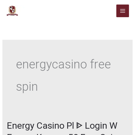
Skip
to
content
energycasino free
spin
Energy Casino Pl ᐈ Login W
Energy
Casino