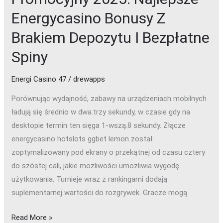
Szyfr
Energycasino Bonusy Z
Promocyjny
2025:
Brakiem Depozytu I Bezpłatne
Najlepsze
Spiny
Energycasino
Bonusy
Energi Casino 47
/
drewapps
Z
Brakiem
Porównując wydajność, zabawy na urządzeniach mobilnych
Depozytu
ładują się średnio w dwa.trzy sekundy, w czasie gdy na
I
desktopie termin ten sięga 1-wszą.8 sekundy. Złącze
Bezpłatne
energycasino hotslots ggbet lemon został
Spiny
zoptymalizowany pod ekrany o przekątnej od czasu cztery
do szóstej cali, jakie możliwości umożliwia wygodę
użytkowania. Turnieje wraz z rankingami dodają
suplementarnej wartości do rozgrywek. Gracze mogą
Read More »