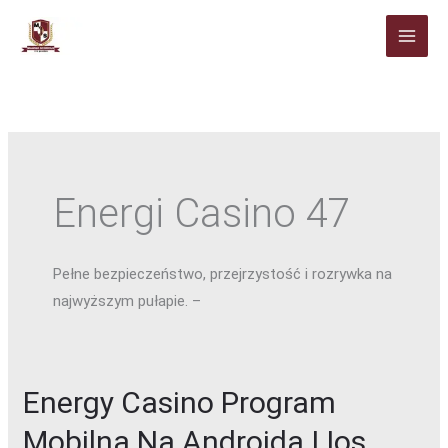
Skip
to
content
Energi Casino 47
Pełne bezpieczeństwo, przejrzystość i rozrywka na
najwyższym pułapie. –
Energy Casino Program
Energy
Casino
Mobilna Na Androida I Ios