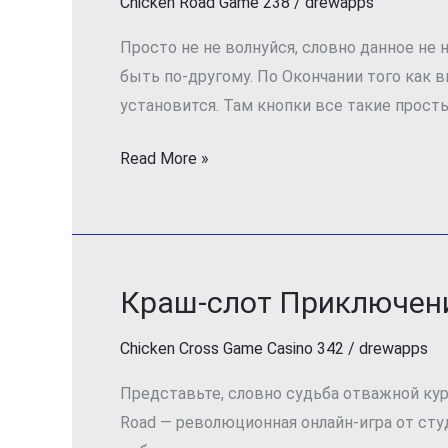
Chicken Road Game 238
/
drewapps
На
Реальные
Просто не не волнуйся, словно данное не 
Деньги
быть по-другому. По Окончании того как 
Официальный
установится. Там кнопки все такие просты
Сайт!
Read More »
Краш-слот Приключени
Краш-
слот
Chicken Cross Game Casino 342
/
drewapps
Приключение
От
Представьте, словно судьба отважной кур
Inout
Road — революционная онлайн-игра от студ
Games