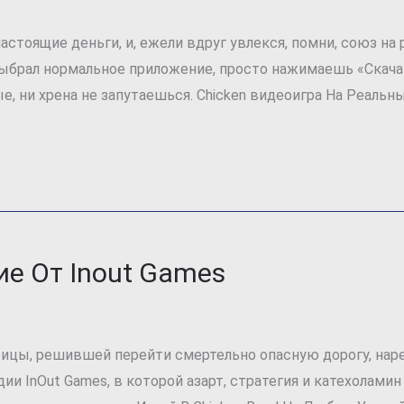
настоящие деньги, и, ежели вдруг увлекся, помни, союз на
выбрал нормальное приложение, просто нажимаешь «Скача
е, ни хрена не запутаешься. Chicken видеоигра На Реальны
е От Inout Games
ицы, решившей перейти смертельно опасную дорогу, нареч
ии InOut Games, в которой азарт, стратегия и катехолами