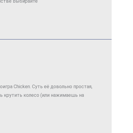
ойстве Выбирайте
игра Chicken. Суть её довольно простая,
шь крутить колесо (или нажимаешь на