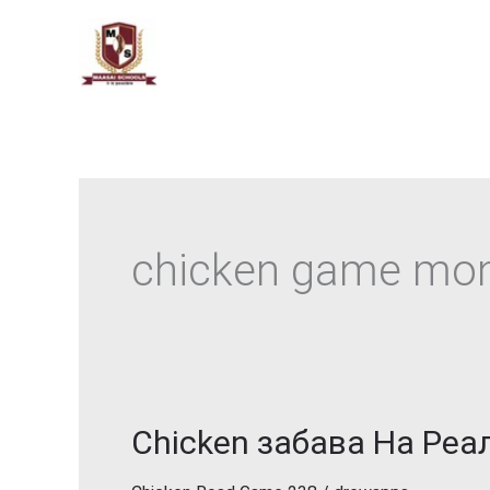
Skip
to
content
chicken game mo
Chicken забава На Ре
Chicken
забава