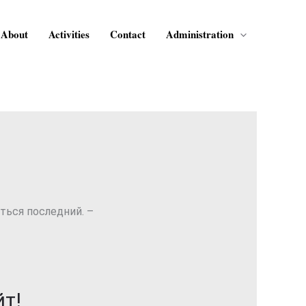
About
Activities
Contact
Administration
ться последний. –
т!