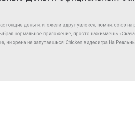
настоящие деньги, и, ежели вдруг увлекся, помни, союз на
выбрал нормальное приложение, просто нажимаешь «Скача
е, ни хрена не запутаешься. Chicken видеоигра На Реальны