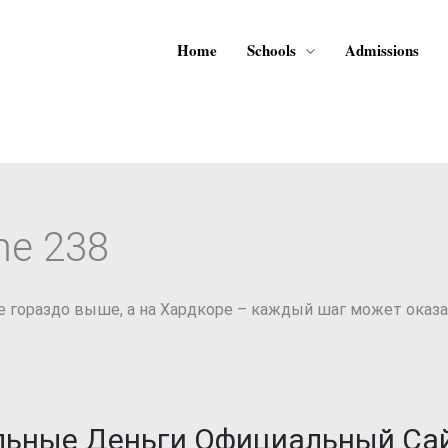
Home
Schools
Admissions
me 238
 гораздо выше, а на Хардкоре – каждый шаг может оказа
альные Деньги Официальный Сай