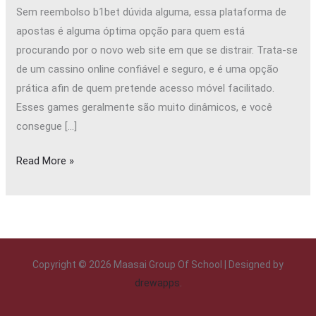
Sem reembolso b1bet dúvida alguma, essa plataforma de
Site
apostas é alguma óptima opção para quem está
Formal
procurando por o novo web site em que se distrair. Trata-se
de um cassino online confiável e seguro, e é uma opção
prática afin de quem pretende acesso móvel facilitado.
Esses games geralmente são muito dinâmicos, e você
consegue […]
Read More »
Copyright © 2026 Maasai Group Of School | Designed by
drewapps
.