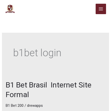
Skip
to
content
b1bet login
B1 Bet Brasil ️ Internet Site
B1
Bet
Formal
Brasil
B1 Bet 200
/
drewapps
Internet