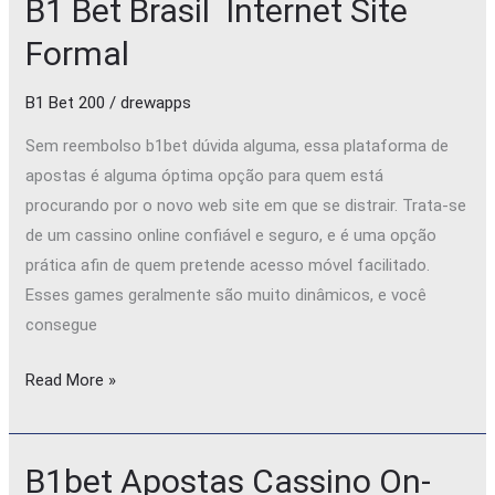
B1 Bet Brasil ️ Internet Site
B1
Bet
Formal
Brasil
B1 Bet 200
/
drewapps
Internet
Sem reembolso b1bet dúvida alguma, essa plataforma de
Site
apostas é alguma óptima opção para quem está
Formal
procurando por o novo web site em que se distrair. Trata-se
de um cassino online confiável e seguro, e é uma opção
prática afin de quem pretende acesso móvel facilitado.
Esses games geralmente são muito dinâmicos, e você
consegue
Read More »
B1bet Apostas Cassino On-
B1bet