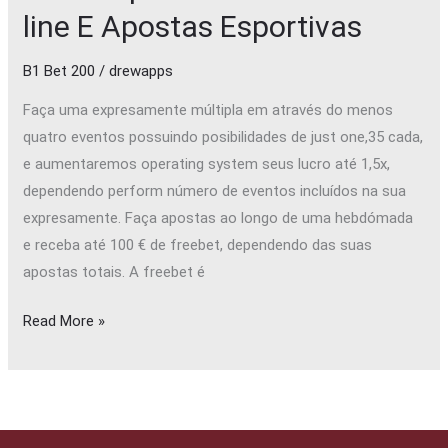
Apostas
line E Apostas Esportivas
Cassino
On-
B1 Bet 200
/
drewapps
line
Faça uma expresamente múltipla em através do menos
E
quatro eventos possuindo posibilidades de just one,35 cada,
Apostas
e aumentaremos operating system seus lucro até 1,5x,
Esportivas
dependendo perform número de eventos incluídos na sua
expresamente. Faça apostas ao longo de uma hebdómada
e receba até 100 € de freebet, dependendo das suas
apostas totais. A freebet é
Read More »