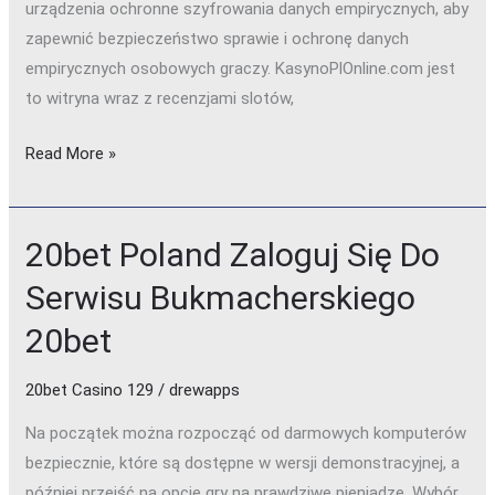
urządzenia ochronne szyfrowania danych empirycznych, aby
zapewnić bezpieczeństwo sprawie i ochronę danych
empirycznych osobowych graczy. KasynoPlOnline.com jest
to witryna wraz z recenzjami slotów,
Read More »
20bet Poland Zaloguj Się Do
20bet
Poland
Serwisu Bukmacherskiego
Zaloguj
20bet
Się
Do
20bet Casino 129
/
drewapps
Serwisu
Bukmacherskiego
Na początek można rozpocząć od darmowych komputerów
20bet
bezpiecznie, które są dostępne w wersji demonstracyjnej, a
później przejść na opcję gry na prawdziwe pieniądze. Wybór