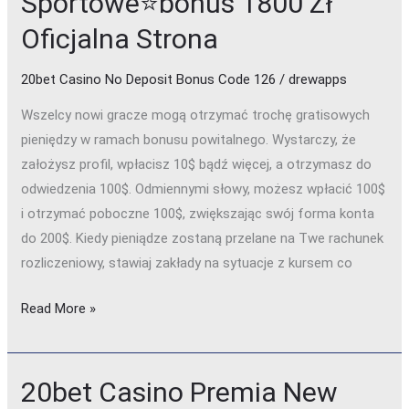
Sportowe⭐️bonus 1800 Zł
I
Oficjalna Strona
Zakłady
Sportowe⭐️bonus
20bet Casino No Deposit Bonus Code 126
/
drewapps
1800
Zł
Wszelcy nowi gracze mogą otrzymać trochę gratisowych
Oficjalna
pieniędzy w ramach bonusu powitalnego. Wystarczy, że
Strona
założysz profil, wpłacisz 10$ bądź więcej, a otrzymasz do
odwiedzenia 100$. Odmiennymi słowy, możesz wpłacić 100$
i otrzymać poboczne 100$, zwiększając swój forma konta
do 200$. Kiedy pieniądze zostaną przelane na Twe rachunek
rozliczeniowy, stawiaj zakłady na sytuacje z kursem co
Read More »
20bet Casino Premia New
20bet