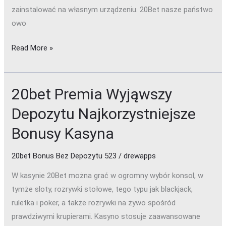
zainstalować na własnym urządzeniu. 20Bet nasze państwo
owo
Read More »
20bet Premia Wyjąwszy
20bet
Premia
Depozytu Najkorzystniejsze
Wyjąwszy
Bonusy Kasyna
Depozytu
Najkorzystniejsze
20bet Bonus Bez Depozytu 523
/
drewapps
Bonusy
Kasyna
W kasynie 20Bet można grać w ogromny wybór konsol, w
tymże sloty, rozrywki stołowe, tego typu jak blackjack,
ruletka i poker, a także rozrywki na żywo spośród
prawdziwymi krupierami. Kasyno stosuje zaawansowane