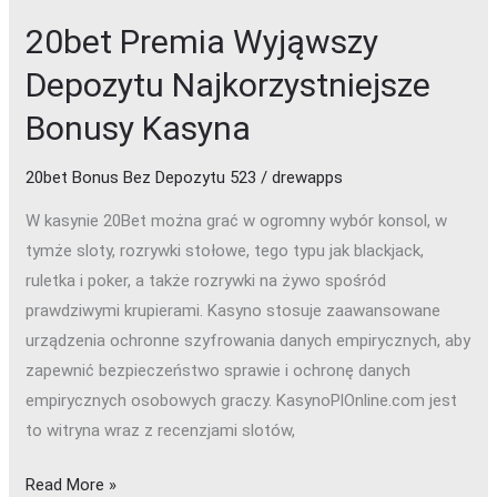
20bet Premia Wyjąwszy
20bet
Premia
Depozytu Najkorzystniejsze
Wyjąwszy
Bonusy Kasyna
Depozytu
Najkorzystniejsze
20bet Bonus Bez Depozytu 523
/
drewapps
Bonusy
Kasyna
W kasynie 20Bet można grać w ogromny wybór konsol, w
tymże sloty, rozrywki stołowe, tego typu jak blackjack,
ruletka i poker, a także rozrywki na żywo spośród
prawdziwymi krupierami. Kasyno stosuje zaawansowane
urządzenia ochronne szyfrowania danych empirycznych, aby
zapewnić bezpieczeństwo sprawie i ochronę danych
empirycznych osobowych graczy. KasynoPlOnline.com jest
to witryna wraz z recenzjami slotów,
Read More »