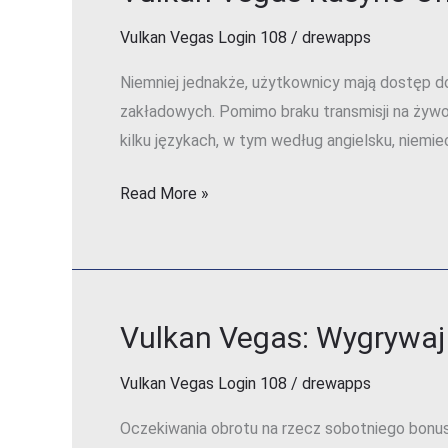
Vegas
Vulkan Vegas Login 108
/
drewapps
Kasyno
Online️
Niemniej jednakże, użytkownicy mają dostęp d
Premia
zakładowych. Pomimo braku transmisji na żywo
Do
kilku językach, w tym według angielsku, niemie
6000
Pln
Read More »
Oficjalna
Witryna
Www
Vulkan Vegas: Wygrywaj
Vulkan
Vegas:
Vulkan Vegas Login 108
/
drewapps
Wygrywaj
Duże
Oczekiwania obrotu na rzecz sobotniego bonu
W