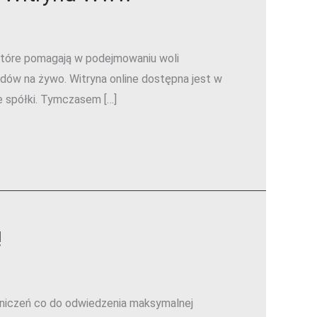
 które pomagają w podejmowaniu woli
dów na żywo. Witryna online dostępna jest w
ie spółki. Tymczasem […]
!
aniczeń co do odwiedzenia maksymalnej