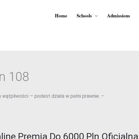
Home
Schools
Admissions
n 108
 wątpliwości — podest działa w pełni prawnie. –
ine️ Premia Do 6000 Pln Oficjal