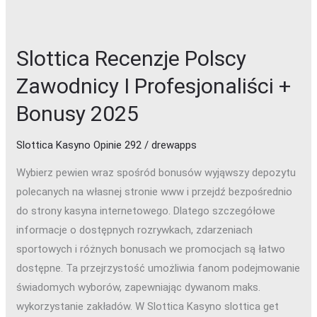
Slottica Recenzje Polscy
Slottica
Recenzje
Zawodnicy I Profesjonaliści +
Polscy
Bonusy 2025
Zawodnicy
I
Slottica Kasyno Opinie 292
/
drewapps
Profesjonaliści
+
Wybierz pewien wraz spośród bonusów wyjąwszy depozytu
Bonusy
polecanych na własnej stronie www i przejdź bezpośrednio
2025
do strony kasyna internetowego. Dlatego szczegółowe
informacje o dostępnych rozrywkach, zdarzeniach
sportowych i różnych bonusach we promocjach są łatwo
dostępne. Ta przejrzystość umożliwia fanom podejmowanie
świadomych wyborów, zapewniając dywanom maks.
wykorzystanie zakładów. W Slottica Kasyno slottica get