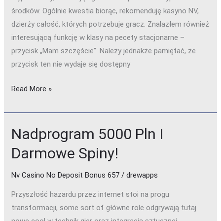
000
środków. Ogólnie kwestia biorąc, rekomenduję kasyno NV,
I
dzierży całość, których potrzebuje gracz. Znalazłem również
225
interesującą funkcję w klasy na pecety stacjonarne –
Darmowymi
przycisk „Mam szczęście”. Należy jednakże pamiętać, że
Spinami!
przycisk ten nie wydaje się dostępny
Read More »
Nadprogram 5000 Pln I
Nadprogram
5000
Darmowe Spiny!
Pln
I
Nv Casino No Deposit Bonus 657
/
drewapps
Darmowe
Przyszłość hazardu przez internet stoi na progu
Spiny!
transformacji, some sort of główne role odgrywają tutaj
nowe cool w technik gier oraz integracja sztucznej