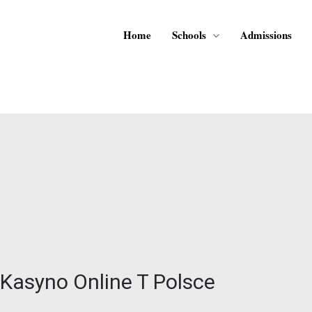
Home
Schools
Admissions
 Kasyno Online T Polsce