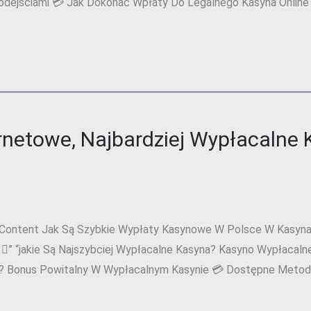
dejściami 💳 Jak Dokonać Wpłaty Do Legalnego Kasyna Onlin
rnetowe, Najbardziej Wypłacalne
 Content Jak Są Szybkie Wypłaty Kasynowe W Polsce W Kasyn
 ⃣” “jakie Są Najszybciej Wypłacalne Kasyna? Kasyno Wypłacaln
? Bonus Powitalny W Wypłacalnym Kasynie 💳 Dostępne Metod