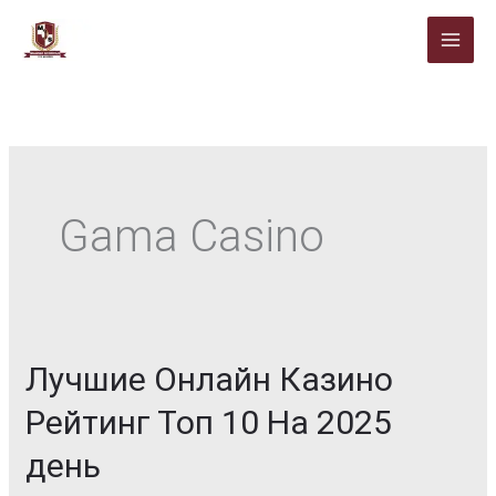
Skip
to
content
Gama Casino
Лучшие Онлайн Казино
Лучшие
Онлайн
Рейтинг Топ 10 На 2025
Казино
день
Рейтинг
Топ