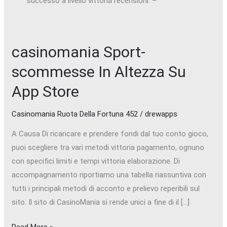
successo a livello vittoria recensioni. –
‎casinomania Sport-
‎casinomania
Sport-
scommesse In Altezza Su
scommesse
App Store
In
Altezza
Casinomania Ruota Della Fortuna 452
/
drewapps
Su
App
A Causa Di ricaricare e prendere fondi dal tuo conto gioco,
Store
puoi scegliere tra vari metodi vittoria pagamento, ognuno
con specifici limiti e tempi vittoria elaborazione. Di
accompagnamento riportiamo una tabella riassuntiva con
tutti i principali metodi di acconto e prelievo reperibili sul
sito. Il sito di CasinoMania si rende unici a fine di il […]