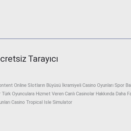
cretsiz Tarayıcı
tent Online Slotların Büyüsü İkramiyeli Casino Oyunları Spor Ba
r Türk Oyunculara Hizmet Veren Canlı Casinolar Hakkında Daha Fazl
ları Casino Tropical Isle Simulator