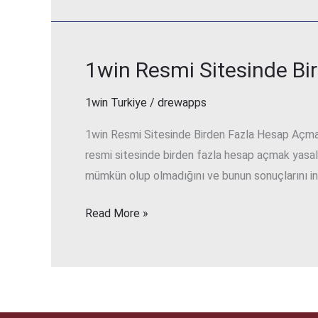
1win Resmi Sitesinde B
1win
Resmi
1win Turkiye
/
drewapps
Sitesinde
Birden
1win Resmi Sitesinde Birden Fazla Hesap Açma R
Fazla
resmi sitesinde birden fazla hesap açmak yasal
Hesap
mümkün olup olmadığını ve bunun sonuçlarını in
Açma
Rehberi
Read More »