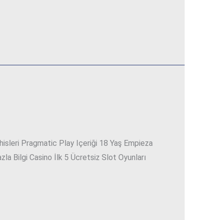
hisleri Pragmatic Play Içeriği 18 Yaş Empieza
a Bilgi Casino İlk 5 Ücretsiz Slot Oyunları