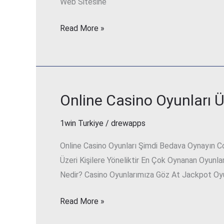
Web Sitesine
Ofisi,
Slotlar,
Read More »
Oyun
Makineleri
Online Casino Oyunları Ü
Online
Casino
1win Turkiye
/
drewapps
Oyunları
Ücretsiz
Online Casino Oyunları Şimdi Bedava Oynayın Con
Tarayıcı
Üzeri Kişilere Yöneliktir En Çok Oynanan Oyunla
Nedir? Casino Oyunlarımıza Göz At Jackpot Oyun
Read More »