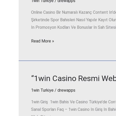
1win Turkiye
/
drewapps
Casino
Türkiye’den
Online Casino Bir Numaralı Kazanç Content In’de
Oyuncular
Şirketinde Spor Bahisleri Nasıl Yapılır Kayıt O
Için
In Promosyon Kodları Ve Bonuslar In Sah Sitesi
Resmi
Web
Read More »
Sitesi”
“1win Casino Resmi Web S
“1win
Casino
1win Turkiye
/
drewapps
Resmi
Web
1win Giriş ️ 1win Bahis Ve Casino Türkiye’de Co
Site,
Sanal Sporları Faq – 1win Casino In Giriş In Bah
Bahis