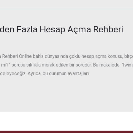
irden Fazla Hesap Açma Rehberi
ehberi Online bahis dünyasında çoklu hesap açma konusu, birçok k
 mı?” sorusu sıklıkla merak edilen bir sorudur. Bu makalede, 1wi
celeyeceğiz. Ayrıca, bu durumun avantajları