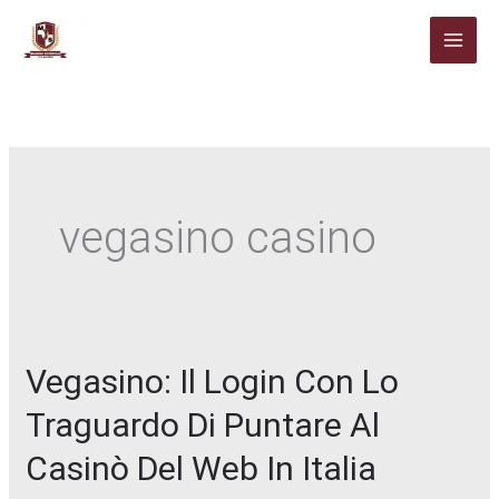
Skip
to
content
vegasino casino
Vegasino: Il Login Con Lo
Vegasino:
Il
Traguardo Di Puntare Al
Login
Casinò Del Web In Italia
Con
Lo