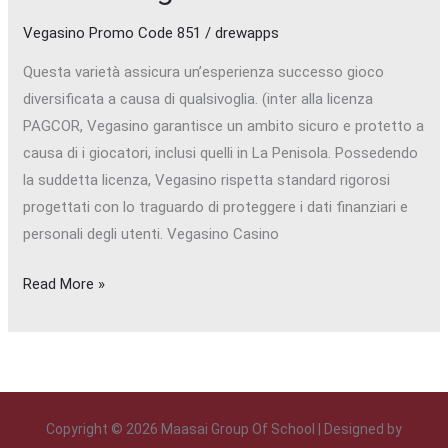
Registrazione
Vegasino Promo Code 851
/
drewapps
E
Login
Questa varietà assicura un’esperienza successo gioco
Al
diversificata a causa di qualsivoglia. (inter alla licenza
Casinò
PAGCOR, Vegasino garantisce un ambito sicuro e protetto a
Vegasino1
causa di i giocatori, inclusi quelli in La Penisola. Possedendo
la suddetta licenza, Vegasino rispetta standard rigorosi
progettati con lo traguardo di proteggere i dati finanziari e
personali degli utenti. Vegasino Casino
Read More »
Copyright © 2026 Maasai Group Of School | Designed by