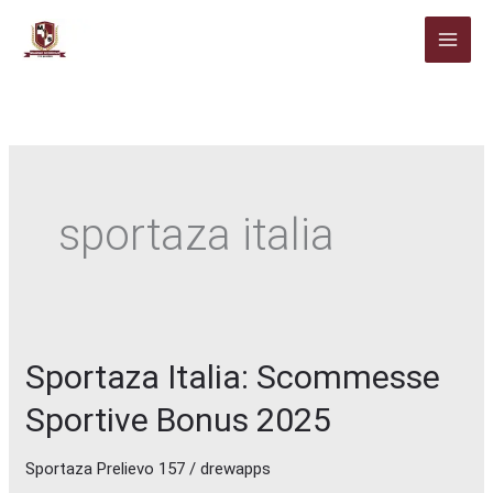
Skip
to
content
sportaza italia
Sportaza Italia: Scommesse
Sportaza
Italia:
Sportive Bonus 2025
Scommesse
Sportive
Sportaza Prelievo 157
/
drewapps
Bonus