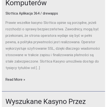
Komputerów
Bonusów
I
Slottica Aplikacja 364
/
drewapps
Najznamienitszych
Prawie wszelkie kasyno Slottica opinie są porządne, jeżeli
Komputerów
rozchodzi o sprawy bezpieczeństwa. Zawodnicy, mogą być
przekonani, że strona operatora wydaje się być w pełni
pewna, a polityka prywatności jest realizowana. Operator
wykorzystuje szyfrowanie SSL, dzięki dlaczego wiadomości
stosowane w trakcie zapisu i finalizowania płatności są
stale zabezpieczone. Slottica Kasyno umożliwia dostęp do
tysięcy tytułów od […]
Read More »
Wyszukane Kasyno Przez
Wyszukane
Kasyno