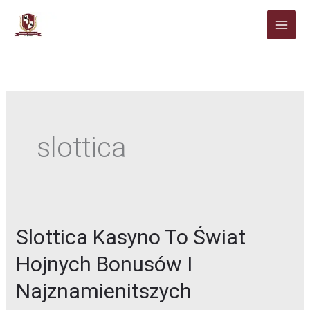
Skip
to
content
slottica
Slottica Kasyno To Świat
Slottica
Kasyno
Hojnych Bonusów I
To
Najznamienitszych
Świat
Hojnych