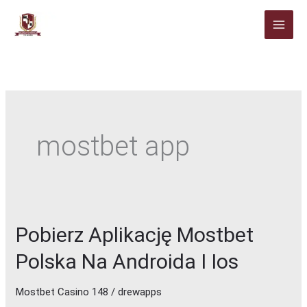
Skip
to
content
mostbet app
Pobierz Aplikację Mostbet
Pobierz
Aplikację
Polska Na Androida I Ios
Mostbet
Polska
Mostbet Casino 148
/
drewapps
Na