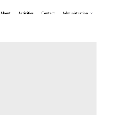
About
Activities
Contact
Administration