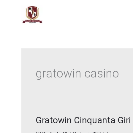
Skip
to
content
gratowin casino
Gratowin Cinquanta Giri
Gratowin
Cinquanta