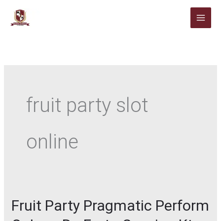
Skip
to
content
fruit party slot
online
Fruit Party Pragmatic Perform
Fruit
Party