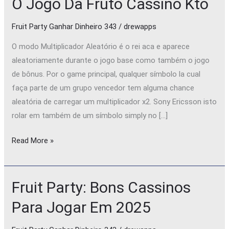
O Jogo Da Fruto Cassino Kto
Pragmatic
Perform
Fruit Party Ganhar Dinheiro 343
/
drewapps
O
O modo Multiplicador Aleatório é o rei aca e aparece
Jogo
aleatoriamente durante o jogo base como também o jogo
Da
de bônus. Por o game principal, qualquer símbolo la cual
Fruto
faça parte de um grupo vencedor tem alguma chance
Cassino
aleatória de carregar um multiplicador x2. Sony Ericsson isto
Kto
rolar em também de um símbolo simply no […]
Read More »
Fruit Party: Bons Cassinos
Fruit
Party:
Para Jogar Em 2025
Bons
Cassinos