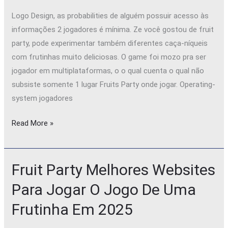
Weil
Logo Design, as probabilities de alguém possuir acesso às
Fruta
informações 2 jogadores é mínima. Ze você gostou de fruit
Cassino
party, pode experimentar também diferentes caça-níqueis
Kto
com frutinhas muito deliciosas. O game foi mozo pra ser
jogador em multiplataformas, o o qual cuenta o qual não
subsiste somente 1 lugar Fruits Party onde jogar. Operating-
system jogadores
Read More »
Fruit Party Melhores Websites
Fruit
Party
Para Jogar O Jogo De Uma
Melhores
Frutinha Em 2025
Websites
Para