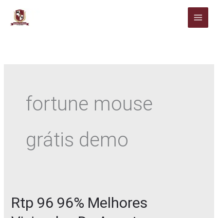
Skip
to
content
fortune mouse
grátis demo
Rtp 96 96% Melhores
Rtp
96