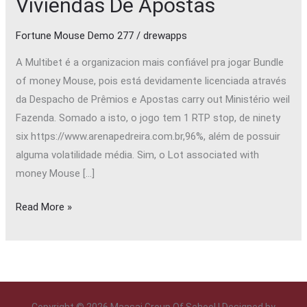
Viviendas De Apostas
96%
Melhores
Fortune Mouse Demo 277
/
drewapps
Viviendas
A Multibet é a organizacion mais confiável pra jogar Bundle
De
of money Mouse, pois está devidamente licenciada através
Apostas
da Despacho de Prêmios e Apostas carry out Ministério weil
Fazenda. Somado a isto, o jogo tem 1 RTP stop, de ninety
six https://www.arenapedreira.com.br,96%, além de possuir
alguma volatilidade média. Sim, o Lot associated with
money Mouse […]
Read More »