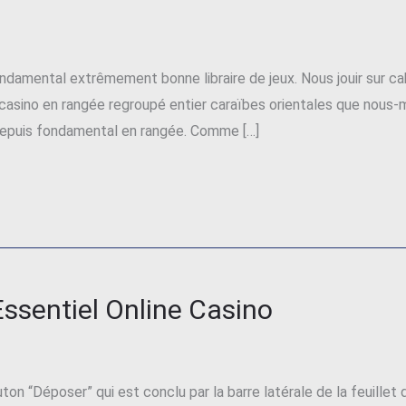
ondamental extrêmement bonne libraire de jeux. Nous jouir sur c
asino en rangée regroupé entier caraïbes orientales que nous
i depuis fondamental en rangée. Comme […]
Essentiel Online Casino
bouton “Déposer” qui est conclu par la barre latérale de la feuill