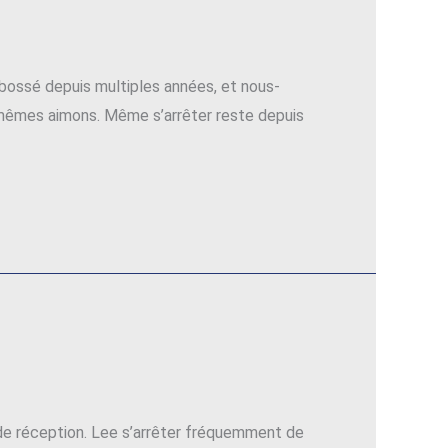
abossé depuis multiples années, et nous-
-mêmes aimons. Même s’arrêter reste depuis
et de réception. Lee s’arrêter fréquemment de