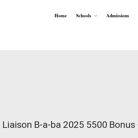
Home
Schools
Admissions
 Liaison B-a-ba 2025 5500 Bonus 