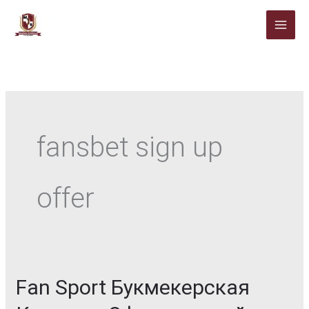
Skip
to
content
fansbet sign up
offer
Fan Sport Букмекерская
Fan
Sport