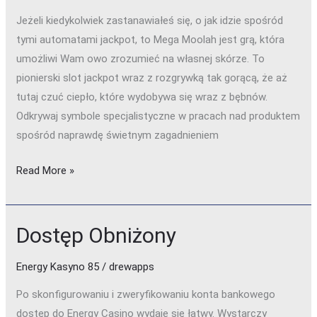
Logowanie
Jeżeli kiedykolwiek zastanawiałeś się, o jak idzie spośród
W
tymi automatami jackpot, to Mega Moolah jest grą, która
Oficial
umożliwi Wam owo zrozumieć na własnej skórze. To
Casino
pionierski slot jackpot wraz z rozgrywką tak gorącą, że aż
tutaj czuć ciepło, które wydobywa się wraz z bębnów.
Odkrywaj symbole specjalistyczne w pracach nad produktem
spośród naprawdę świetnym zagadnieniem
Read More »
Dostęp Obniżony
Dostęp
Obniżony
Energy Kasyno 85
/
drewapps
Po skonfigurowaniu i zweryfikowaniu konta bankowego
dostęp do Energy Casino wydaje się łatwy. Wystarczy