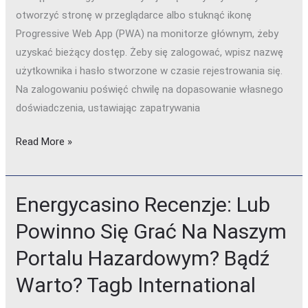
otworzyć stronę w przeglądarce albo stuknąć ikonę
Progressive Web App (PWA) na monitorze głównym, żeby
uzyskać bieżący dostęp. Żeby się zalogować, wpisz nazwę
użytkownika i hasło stworzone w czasie rejestrowania się.
Na zalogowaniu poświęć chwilę na dopasowanie własnego
doświadczenia, ustawiając zapatrywania
Read More »
Energycasino Recenzje: Lub
Energycasino
Recenzje:
Powinno Się Grać Na Naszym
Lub
Portalu Hazardowym? Bądź
Powinno
Się
Warto? Tagb International
Grać