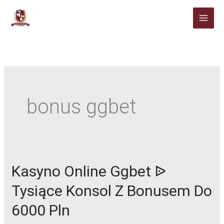
Skip
to
content
bonus ggbet
Kasyno Online Ggbet ᐉ
Kasyno
Online
Tysiące Konsol Z Bonusem Do
Ggbet
6000 Pln
ᐉ
Tysiące