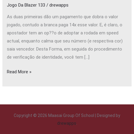
Jogo Da Blazer 133
/
drewapps
Efectivo
E
As duas primeiras dão um pagamento que dobra o valor
Bônus
jogado, contudo a branca paga 14x esse valor. E, é claro, o
Disponíveis
apostador tem an op??o de adoptar a rodada em speed
2025
actual, enquanto calma que seu número (e respectiva cor)
saia vencedor. Desta Forma, em seguida do procedimento
de verificação de identidade, você tem […]
Read More »
Copyright © 2026 Maasai Group Of School | Designed by
drewapps
.