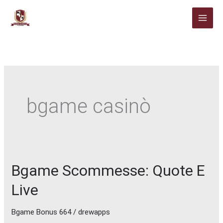
Skip
to
content
bgame casinò
Bgame Scommesse: Quote E
Bgame
Scommesse:
Live
Quote
E
Bgame Bonus 664
/
drewapps
Live