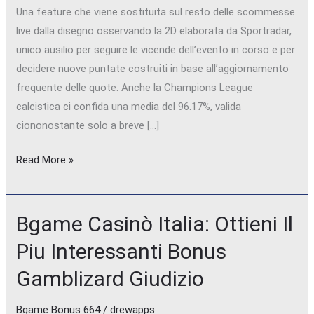
Una feature che viene sostituita sul resto delle scommesse
live dalla disegno osservando la 2D elaborata da Sportradar,
unico ausilio per seguire le vicende dell’evento in corso e per
decidere nuove puntate costruiti in base all’aggiornamento
frequente delle quote. Anche la Champions League
calcistica ci confida una media del 96.17%, valida
ciononostante solo a breve […]
Read More »
Bgame Casinò Italia: Ottieni Il
Bgame
Casinò
Piu Interessanti Bonus ️
Italia:
Gamblizard Giudizio
Ottieni
Il
Bgame Bonus 664
/
drewapps
Piu