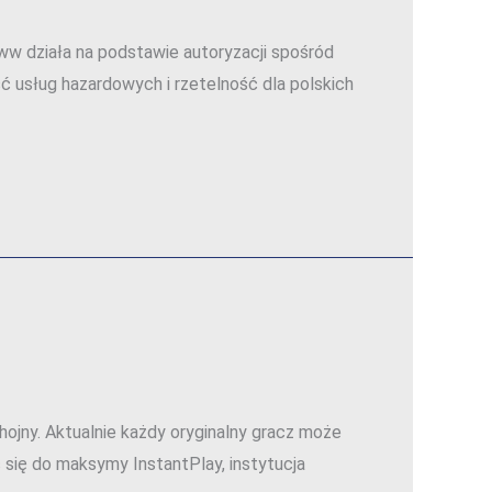
w działa na podstawie autoryzacji spośród
ość usług hazardowych i rzetelność dla polskich
hojny. Aktualnie każdy oryginalny gracz może
się do maksymy InstantPlay, instytucja