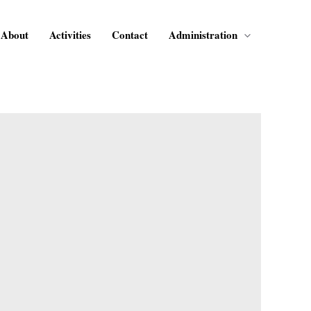
About
Activities
Contact
Administration