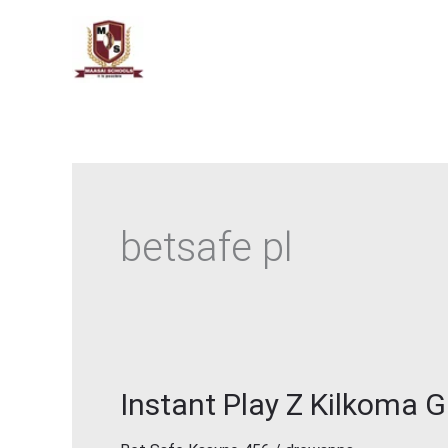
Skip
to
content
betsafe pl
Instant Play Z Kilkoma 
Instant
Play