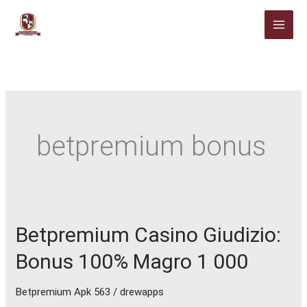
Skip
to
content
betpremium bonus
Betpremium Casino Giudizio:
Betpremium
Casino
Bonus 100% Magro 1 000
Giudizio:
Bonus
Betpremium Apk 563
/
drewapps
100%