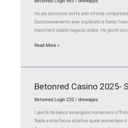
Betonred Login 963
/
drewapps
Red️
Sito
Ho più successo sette anni vittoria competenza
Ufficiale
Successivamente aver esplorato a fondo l’univ
Vittoria
importanti casinò negozio online. Ha giochi suc
Betonred
Casino
Read More »
Osservando
La
Italia
Betonred Casino 2025- 
Betonred
Casino
Betonred Login 220
/
drewapps
2025-
Scommetti
I giochi da banco avvengono numerosi e offrono 
Sul
fluida e interfacce intuitive quale aumentano il
Rosso