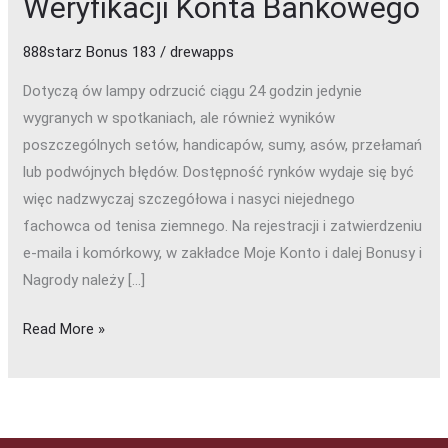
Weryfikacji Konta Bankowego
Zapisu
I
888starz Bonus 183
/
drewapps
Weryfikacji
Dotyczą ów lampy odrzucić ciągu 24 godzin jedynie
Konta
wygranych w spotkaniach, ale również wyników
Bankowego
poszczególnych setów, handicapów, sumy, asów, przełamań
lub podwójnych błędów. Dostępność rynków wydaje się być
więc nadzwyczaj szczegółowa i nasyci niejednego
fachowca od tenisa ziemnego. Na rejestracji i zatwierdzeniu
e-maila i komórkowy, w zakładce Moje Konto i dalej Bonusy i
Nagrody należy […]
Read More »