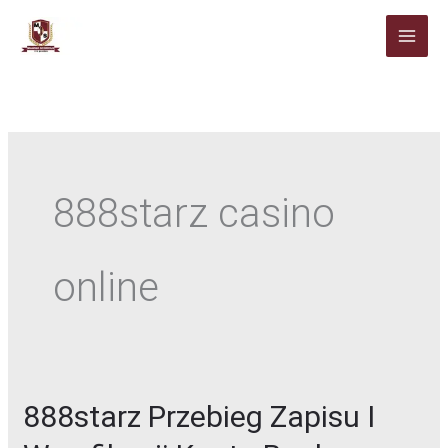
Skip
to
content
888starz casino
online
888starz Przebieg Zapisu I
888starz
Przebieg