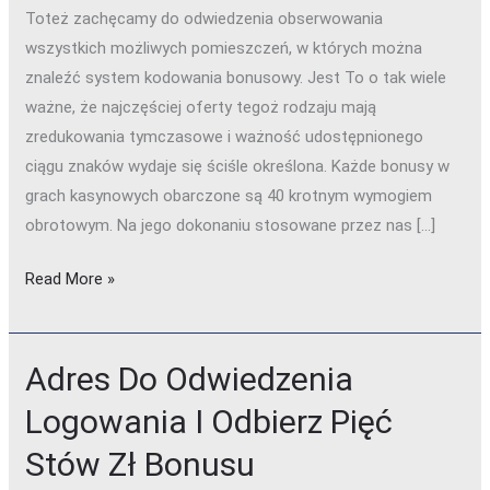
Toteż zachęcamy do odwiedzenia obserwowania
Zakłady
wszystkich możliwych pomieszczeń, w których można
znaleźć system kodowania bonusowy. Jest To o tak wiele
ważne, że najczęściej oferty tegoż rodzaju mają
zredukowania tymczasowe i ważność udostępnionego
ciągu znaków wydaje się ściśle określona. Każde bonusy w
grach kasynowych obarczone są 40 krotnym wymogiem
obrotowym. Na jego dokonaniu stosowane przez nas […]
Read More »
Adres Do Odwiedzenia
Adres
Do
Logowania I Odbierz Pięć
Odwiedzenia
Stów Zł Bonusu
Logowania
I