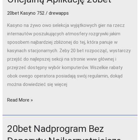
Pobierz
Oficjalną
20bet Kasyno 752
/
drewapps
Aplikację
Kasyno na żywo owo selekcja wyjątkowych gier na rzecz
20bet
internautów poszukujących atmosfery rozgrywki jakim
sposobem najbardziej zbliżonej do tej, która panuje w
kasynach stacjonarnych. Żeby 20 bet rozpocząć, wystarczy
przejść do najlepszej sekcji na stronie www głównej i
przejrzeć dostępny wybór komputerów. Wszelkie rabaty
obok owego operatora posiadają swój regulamin, dokąd
można dowiedzieć się więcej
Read More »
20bet Nadprogram Bez
20bet
Nadprogram