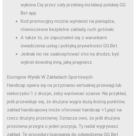
wykona Cię przez cały przebieg instalacji polskiej GG
Bet app.
Kod promocyjny można wymienić na pieniądze,
równoczesne bezpłatne zakłady, ruch gotówki.
A także to, że zapoznałeś się z warunkami
świadczenia usług i polityką prywatności GG.Bet.
Jednak nic nie zaakceptować stoi na drodze, byś
wybrał dowolną inną, jaką pragniesz.
Dostępne Wyniki W Zakładach Sportowych
Handicap opiera się na przyznaniu wirtualnej przewagi lub
niekorzyści 1 z drużyn, żeby wyrównać szanse. Na przykład,
jeśli przewiduje się, że drużyna wygra dużą ilością punktów,
zakład handicapowy może oferować handicap +1,pięć na
rzecz drużyny przeciwnej. Oznacza owo, że jeśli drużyna
przeciwna przegra o jeden pozycja, Ty nadal wygrywasz
zakład. Te procedury logowania do odwiedzenia GG Bet