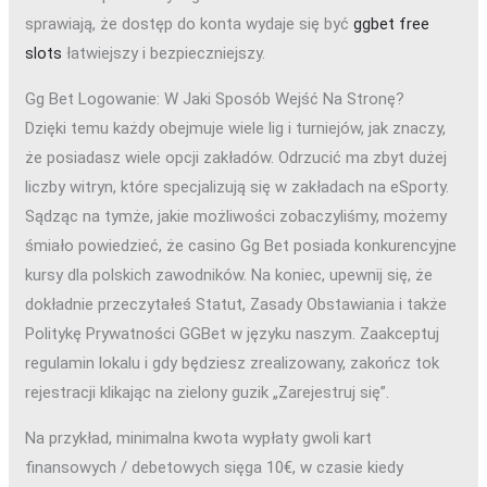
sprawiają, że dostęp do konta wydaje się być
ggbet free
slots
łatwiejszy i bezpieczniejszy.
Gg Bet Logowanie: W Jaki Sposób Wejść Na Stronę?
Dzięki temu każdy obejmuje wiele lig i turniejów, jak znaczy,
że posiadasz wiele opcji zakładów. Odrzucić ma zbyt dużej
liczby witryn, które specjalizują się w zakładach na eSporty.
Sądząc na tymże, jakie możliwości zobaczyliśmy, możemy
śmiało powiedzieć, że casino Gg Bet posiada konkurencyjne
kursy dla polskich zawodników. Na koniec, upewnij się, że
dokładnie przeczytałeś Statut, Zasady Obstawiania i także
Politykę Prywatności GGBet w języku naszym. Zaakceptuj
regulamin lokalu i gdy będziesz zrealizowany, zakończ tok
rejestracji klikając na zielony guzik „Zarejestruj się”.
Na przykład, minimalna kwota wypłaty gwoli kart
finansowych / debetowych sięga 10€, w czasie kiedy