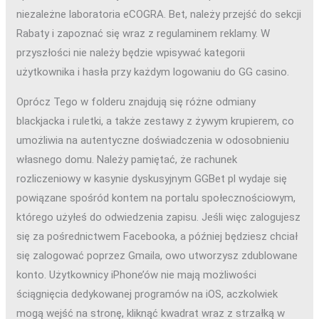
niezależne laboratoria eCOGRA. Bet, należy przejść do sekcji
Rabaty i zapoznać się wraz z regulaminem reklamy. W
przyszłości nie należy będzie wpisywać kategorii
użytkownika i hasła przy każdym logowaniu do GG casino.
Oprócz Tego w folderu znajdują się różne odmiany
blackjacka i ruletki, a także zestawy z żywym krupierem, co
umożliwia na autentyczne doświadczenia w odosobnieniu
własnego domu. Należy pamiętać, że rachunek
rozliczeniowy w kasynie dyskusyjnym GGBet pl wydaje się
powiązane spośród kontem na portalu społecznościowym,
którego użyłeś do odwiedzenia zapisu. Jeśli więc zalogujesz
się za pośrednictwem Facebooka, a później będziesz chciał
się zalogować poprzez Gmaila, owo utworzysz zdublowane
konto. Użytkownicy iPhone’ów nie mają możliwości
ściągnięcia dedykowanej programów na iOS, aczkolwiek
mogą wejść na stronę, kliknąć kwadrat wraz z strzałką w