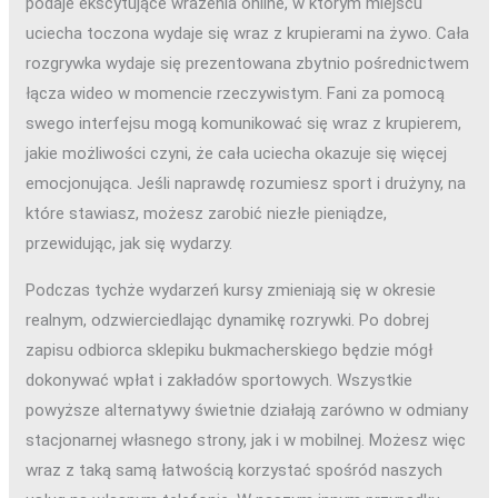
podaje ekscytujące wrażenia online, w którym miejscu
uciecha toczona wydaje się wraz z krupierami na żywo. Cała
rozgrywka wydaje się prezentowana zbytnio pośrednictwem
łącza wideo w momencie rzeczywistym. Fani za pomocą
swego interfejsu mogą komunikować się wraz z krupierem,
jakie możliwości czyni, że cała uciecha okazuje się więcej
emocjonująca. Jeśli naprawdę rozumiesz sport i drużyny, na
które stawiasz, możesz zarobić niezłe pieniądze,
przewidując, jak się wydarzy.
Podczas tychże wydarzeń kursy zmieniają się w okresie
realnym, odzwierciedlając dynamikę rozrywki. Po dobrej
zapisu odbiorca sklepiku bukmacherskiego będzie mógł
dokonywać wpłat i zakładów sportowych. Wszystkie
powyższe alternatywy świetnie działają zarówno w odmiany
stacjonarnej własnego strony, jak i w mobilnej. Możesz więc
wraz z taką samą łatwością korzystać spośród naszych