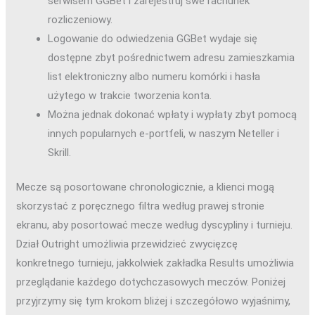
serwisem GGBet i zarejestruj swe rachunek
rozliczeniowy.
Logowanie do odwiedzenia GGBet wydaje się
dostępne zbyt pośrednictwem adresu zamieszkamia
list elektroniczny albo numeru komórki i hasła
użytego w trakcie tworzenia konta.
Można jednak dokonać wpłaty i wypłaty zbyt pomocą
innych popularnych e-portfeli, w naszym Neteller i
Skrill.
Mecze są posortowane chronologicznie, a klienci mogą
skorzystać z poręcznego filtra według prawej stronie
ekranu, aby posortować mecze według dyscypliny i turnieju.
Dział Outright umożliwia przewidzieć zwycięzcę
konkretnego turnieju, jakkolwiek zakładka Results umożliwia
przeglądanie każdego dotychczasowych meczów. Poniżej
przyjrzymy się tym krokom bliżej i szczegółowo wyjaśnimy,