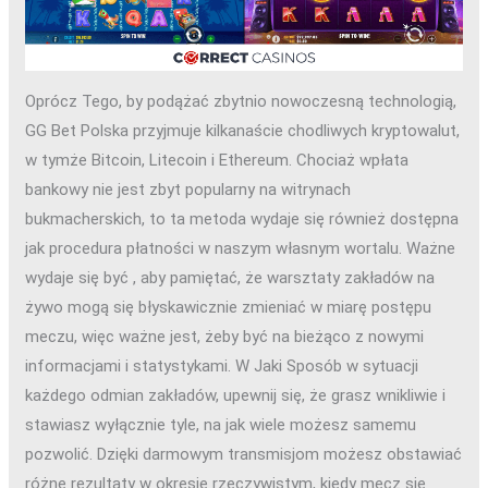
Oprócz Tego, by podążać zbytnio nowoczesną technologią,
GG Bet Polska przyjmuje kilkanaście chodliwych kryptowalut,
w tymże Bitcoin, Litecoin i Ethereum. Chociaż wpłata
bankowy nie jest zbyt popularny na witrynach
bukmacherskich, to ta metoda wydaje się również dostępna
jak procedura płatności w naszym własnym wortalu. Ważne
wydaje się być , aby pamiętać, że warsztaty zakładów na
żywo mogą się błyskawicznie zmieniać w miarę postępu
meczu, więc ważne jest, żeby być na bieżąco z nowymi
informacjami i statystykami. W Jaki Sposób w sytuacji
każdego odmian zakładów, upewnij się, że grasz wnikliwie i
stawiasz wyłącznie tyle, na jak wiele możesz samemu
pozwolić. Dzięki darmowym transmisjom możesz obstawiać
różne rezultaty w okresie rzeczywistym, kiedy mecz się