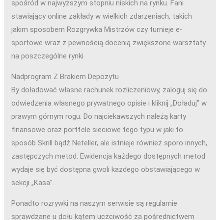
spośród w najwyższym stopniu niskich na rynku. Fani
stawiający online zakłady w wielkich zdarzeniach, takich
jakim sposobem Rozgrywka Mistrzów czy turnieje e-
sportowe wraz z pewnością docenią zwiększone warsztaty
na poszczególne rynki.
Nadprogram Z Brakiem Depozytu
By doładować własne rachunek rozliczeniowy, zaloguj się do
odwiedzenia własnego prywatnego opisie i kliknij „Doładuj” w
prawym górnym rogu. Do najciekawszych należą karty
finansowe oraz portfele sieciowe tego typu w jaki to
sposób Skrill bądź Neteller, ale istnieje również sporo innych,
zastępczych metod. Ewidencja każdego dostępnych metod
wydaje się być dostępna gwoli każdego obstawiającego w
sekcji „Kasa”.
Ponadto rozrywki na naszym serwisie są regularnie
sprawdzane u dołu kątem uczciwość za pośrednictwem