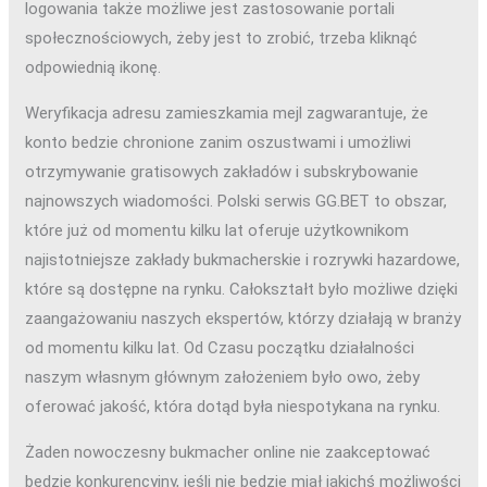
logowania także możliwe jest zastosowanie portali
społecznościowych, żeby jest to zrobić, trzeba kliknąć
odpowiednią ikonę.
Weryfikacja adresu zamieszkamia mejl zagwarantuje, że
konto bedzie chronione zanim oszustwami i umożliwi
otrzymywanie gratisowych zakładów i subskrybowanie
najnowszych wiadomości. Polski serwis GG.BET to obszar,
które już od momentu kilku lat oferuje użytkownikom
najistotniejsze zakłady bukmacherskie i rozrywki hazardowe,
które są dostępne na rynku. Całokształt było możliwe dzięki
zaangażowaniu naszych ekspertów, którzy działają w branży
od momentu kilku lat. Od Czasu początku działalności
naszym własnym głównym założeniem było owo, żeby
oferować jakość, która dotąd była niespotykana na rynku.
Żaden nowoczesny bukmacher online nie zaakceptować
będzie konkurencyjny, jeśli nie będzie miał jakichś możliwości