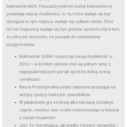
bukmacherskich. Chociażby jeśli inni ludzie bukmacherzy
posiadają więcej możliwości, to ta, która wydaje się być
dostępna w tym miejscu, wydaje się całkiem niezła. Choć
GG bet kojarzony wydaje się być głównie spośród eSportem,
to odrzucić wszystko, co posiada do odwiedzenia
przygotowania.
Bukmacher GGBet rozpoczął swoją działalność w
2016 r. i w krótkim okresie stał się jednym wraz z
najpopularniejszych portali spośród dobrą oceną
rzetelności.
Nasza Profesjonalna podaż rabatowa przyciąga od
witryny tysięcy świeżych zawodników.
W jakąkolwiek grę stołową albo karcianą chciałbyś
zagrać, możesz owo zrobić internetowego w kasynie
z żywym krupierem.
Jest To fascynujące, jak prędko możesz sprawdzić i