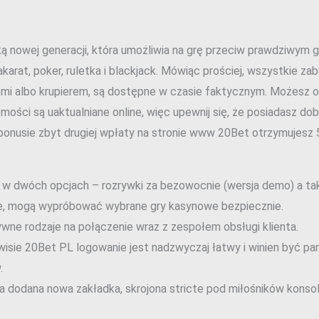
ą nowej generacji, która umożliwia na grę przeciw prawdziwym
karat, poker, ruletka i blackjack. Mówiąc prościej, wszystkie z
dźmi albo krupierem, są dostępne w czasie faktycznym. Możesz
ości są uaktualniane online, więc upewnij się, że posiadasz do
bonusie zbyt drugiej wpłaty na stronie www 20Bet otrzymujesz 
 w dwóch opcjach – rozrywki za bezowocnie (wersja demo) a ta
cze, mogą wypróbować wybrane gry kasynowe bezpiecznie.
wne rodzaje na połączenie wraz z zespołem obsługi klienta.
isie 20Bet PL logowanie jest nadzwyczaj łatwy i winien być pa
.
a dodana nowa zakładka, skrojona stricte pod miłośników konso