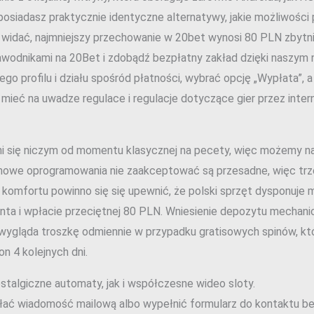
siadasz praktycznie identyczne alternatywy, jakie możliwości p
 widać, najmniejszy przechowanie w 20bet wynosi 80 PLN zbytn
zawodnikami na 20Bet i zdobądź bezpłatny zakład dzięki naszym
ego profilu i działu spośród płatności, wybrać opcję „Wypłata”
y mieć na uwadze regulace i regulacje dotyczące gier przez inte
ni się niczym od momentu klasycznej na pecety, więc możemy na 
emowe oprogramowania nie zaakceptować są przesadne, więc trz
 komfortu powinno się się upewnić, że polski sprzęt dysponuje
onta i wpłacie przeciętnej 80 PLN. Wniesienie depozytu mecha
ygląda troszkę odmiennie w przypadku gratisowych spinów, kt
n 4 kolejnych dni.
ostalgiczne automaty, jak i współczesne wideo sloty.
łać wiadomość mailową albo wypełnić formularz do kontaktu bez