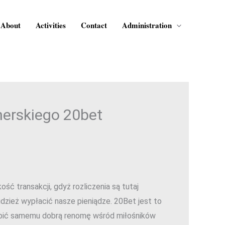
About
Activities
Contact
Administration
herskiego 20bet
ść transakcji, gdyż rozliczenia są tutaj
zież wypłacić nasze pieniądze. 20Bet jest to
robić samemu dobrą renomę wśród miłośników