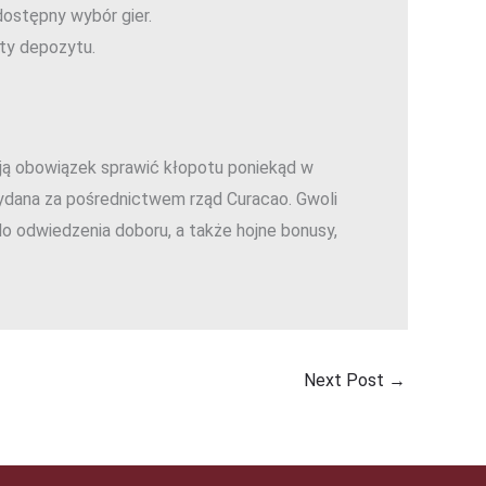
dostępny wybór gier.
ty depozytu.
ają obowiązek sprawić kłopotu poniekąd w
ydana za pośrednictwem rząd Curacao. Gwoli
odwiedzenia doboru, a także hojne bonusy,
Next Post
→