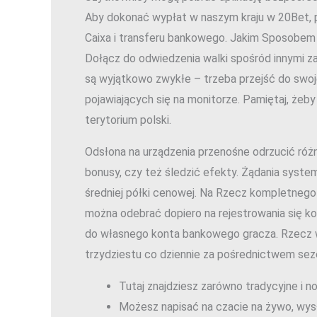
Aby dokonać wypłat w naszym kraju w 20Bet, po
Caixa i transferu bankowego. Jakim Sposobem
Dołącz do odwiedzenia walki spośród innymi 
są wyjątkowo zwykłe – trzeba przejść do swoj
pojawiających się na monitorze. Pamiętaj, żeb
terytorium polski.
Odsłona na urządzenia przenośne odrzucić róż
bonusy, czy też śledzić efekty. Żądania syst
średniej półki cenowej. Na Rzecz kompletnego
można odebrać dopiero na rejestrowania się k
do własnego konta bankowego gracza. Rzecz w
trzydziestu co dziennie za pośrednictwem sezo
Tutaj znajdziesz zarówno tradycyjne i n
Możesz napisać na czacie na żywo, wys