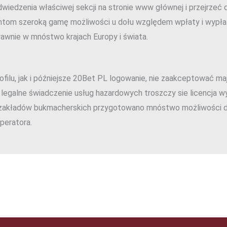
wiedzenia właściwej sekcji na stronie www głównej i przejrzeć 
tom szeroką gamę możliwości u dołu względem wpłaty i wypła
prawnie w mnóstwo krajach Europy i świata.
ofilu, jak i późniejsze 20Bet PL logowanie, nie zaakceptować m
egalne świadczenie usług hazardowych troszczy sie licencja w
zakładów bukmacherskich przygotowano mnóstwo możliwości do 
peratora.