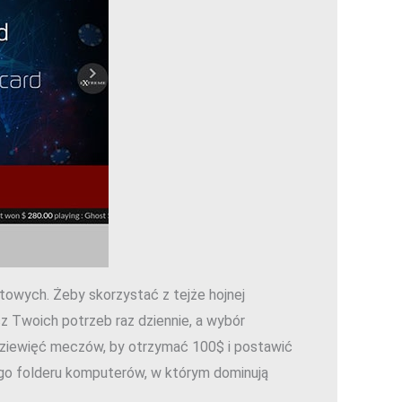
owych. Żeby skorzystać z tejże hojnej
cz Twoich potrzeb raz dziennie, a wybór
 dziewięć meczów, by otrzymać 100$ i postawić
ego folderu komputerów, w którym dominują