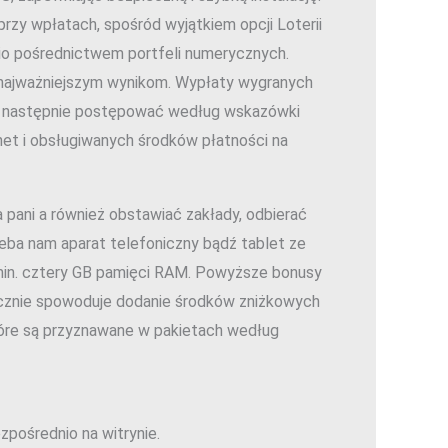
rzy wpłatach, spośród wyjątkiem opcji Loterii
io pośrednictwem portfeli numerycznych.
 najważniejszym wynikom. Wypłaty wygranych
, a następnie postępować według wskazówki
rnet i obsługiwanych środków płatności na
pani a również obstawiać zakłady, odbierać
eba nam aparat telefoniczny bądź tablet ze
 min. cztery GB pamięci RAM. Powyższe bonusy
nicznie spowoduje dodanie środków zniżkowych
óre są przyznawane w pakietach według
pośrednio na witrynie.