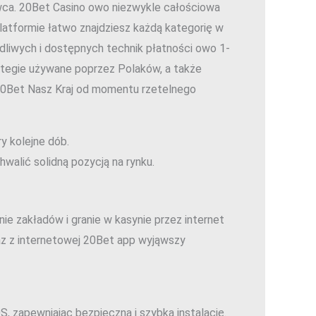
wca. 20Bet Casino owo niezwykle całościowa
latformie łatwo znajdziesz każdą kategorię w
odliwych i dostępnych technik płatności owo 1-
tegie używane poprzez Polaków, a także
 20Bet Nasz Kraj od momentu rzetelnego
y kolejne dób.
alić solidną pozycją na rynku.
ie zakładów i granie w kasynie przez internet
az z internetowej 20Bet app wyjąwszy
S, zapewniając bezpieczną i szybką instalację.