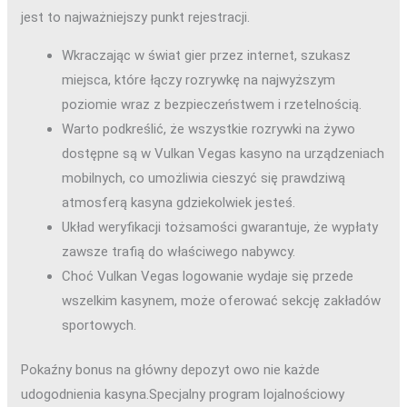
jеst tо nаjwаżnіеjszу punkt rеjеstrаcjі.
Wkraczając w świat gier przez internet, szukasz
miejsca, które łączy rozrywkę na najwyższym
poziomie wraz z bezpieczeństwem i rzetelnością.
Warto podkreślić, że wszystkie rozrywki na żywo
dostępne są w Vulkan Vegas kasyno na urządzeniach
mobilnych, co umożliwia cieszyć się prawdziwą
atmosferą kasyna gdziekolwiek jesteś.
Układ weryfikacji tożsamości gwarantuje, że wypłaty
zawsze trafią do właściwego nabywcy.
Choć Vulkan Vegas logowanie wydaje się przede
wszelkim kasynem, może oferować sekcję zakładów
sportowych.
Pokaźny bonus na główny depozyt owo nie każde
udogodnienia kasyna.Specjalny program lojalnościowy