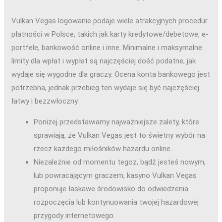
Vulkan Vegas logowanie podaje wiele atrakcyjnych procedur
płatności w Polsce, takich jak karty kredytowe/debetowe, e-
portfele, bankowość online i inne. Minimalne i maksymalne
limity dla wpłat i wypłat są najczęściej dość podatne, jak
wydaje się wygodne dla graczy. Ocena konta bankowego jest
potrzebna, jednak przebieg ten wydaje się być najczęściej
łatwy i bezzwłoczny.
Poniżej przedstawiamy najważniejsze zalety, które
sprawiają, że Vulkan Vegas jest to świetny wybór na
rzecz każdego miłośników hazardu online.
Niezależnie od momentu tegoż, bądź jesteś nowym,
lub powracającym graczem, kasyno Vulkan Vegas
proponuje łaskawe środowisko do odwiedzenia
rozpoczęcia lub kontynuowania twojej hazardowej
przygody internetowego.