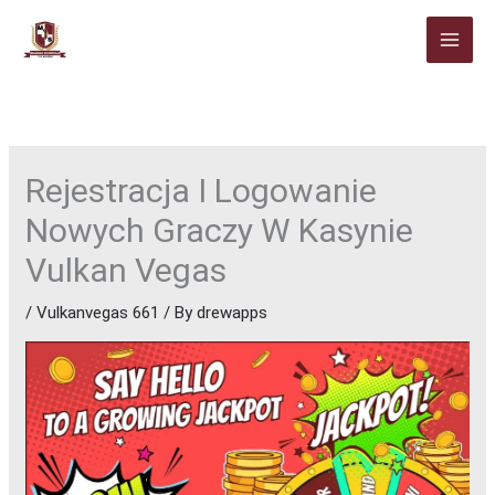
Skip
to
content
Rejestracja I Logowanie
Nowych Graczy W Kasynie
Vulkan Vegas
/
Vulkanvegas 661
/ By
drewapps