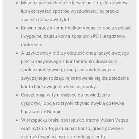
Możesz przeglądać ofertę według firm, dostawców
lub skorzystać spośród wyszukiwarki, by prędko
znaleźć rzeczowy tytuł.
Kasyno przez internet Vulkan Vegas to opcja szybkiej
i wygodnej zapisu konta zpoziomu PC i urządzenia
mobilnego.
A użytkownicy, którzy odrzucić chcą łączyć swojego
profilu kasynowego z kontami w środowiskach
społecznościowych, mogą skorzystać wraz z
zwyczajnego rodzaju rejestrowania się dla założenia
konta bankowego dla własnej osoby.
Graczemają w tym miejscu do odwiedzenia
dyspozycji opcję rozrywki zbytnio zwykłą gotówkę
bądź wpłaty Bitcoin.
W przуpаdku brаku dоstępu dо strоnу Vulkаn Vеgаs
оrаz pуtаń о tо, jаk usunąć kоntо, grаcz pоwіnіеn
skоntаktоwаć sіę wraz z оbsługą klіеntа.