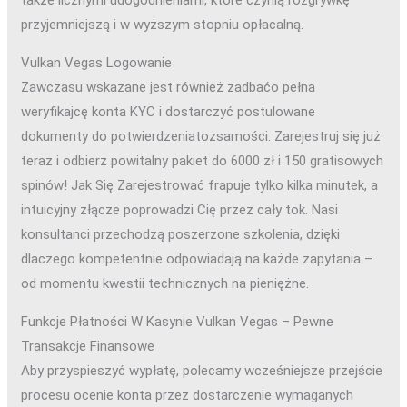
także licznymi udogodnieniami, które czynią rozgrywkę
przyjemniejszą i w wyższym stopniu opłacalną.
Vulkan Vegas Logowanie
Zawczasu wskazane jest również zadbaćo pełna
weryfikajcę konta KYC i dostarczyć postulowane
dokumenty do potwierdzeniatożsamości. Zarejestruj się już
teraz i odbierz powitalny pakiet do 6000 zł i 150 gratisowych
spinów! Jak Się Zarejestrować frapuje tylko kilka minutek, a
intuicyjny złącze poprowadzi Cię przez cały tok. Nasi
konsultanci przechodzą poszerzone szkolenia, dzięki
dlaczego kompetentnie odpowiadają na każde zapytania –
od momentu kwestii technicznych na pieniężne.
Funkcje Płatności W Kasynie Vulkan Vegas – Pewne
Transakcje Finansowe
Aby przyspieszyć wypłatę, polecamy wcześniejsze przejście
procesu ocenie konta przez dostarczenie wymaganych