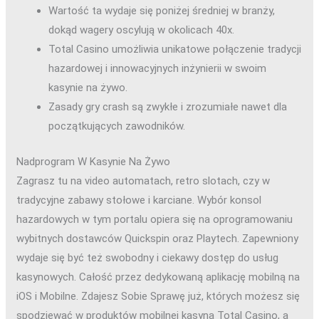
Wartość ta wydaje się poniżej średniej w branży,
dokąd wagery oscylują w okolicach 40x.
Total Casino umożliwia unikatowe połączenie tradycji
hazardowej i innowacyjnych inżynierii w swoim
kasynie na żywo.
Zasady gry crash są zwykłe i zrozumiałe nawet dla
początkujących zawodników.
Nadprogram W Kasynie Na Żywo
Zagrasz tu na video automatach, retro slotach, czy w
tradycyjne zabawy stołowe i karciane. Wybór konsol
hazardowych w tym portalu opiera się na oprogramowaniu
wybitnych dostawców Quickspin oraz Playtech. Zapewniony
wydaje się być też swobodny i ciekawy dostęp do usług
kasynowych. Całość przez dedykowaną aplikację mobilną na
iOS i Mobilne. Zdajesz Sobie Sprawę już, których możesz się
spodziewać w produktów mobilnej kasyna Total Casino, a