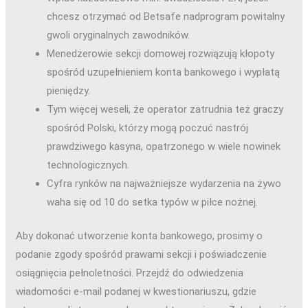
chcesz otrzymać od Betsafe nadprogram powitalny
gwoli oryginalnych zawodników.
Menedżerowie sekcji domowej rozwiązują kłopoty
spośród uzupełnieniem konta bankowego i wypłatą
pieniędzy.
Tym więcej weseli, że operator zatrudnia też graczy
spośród Polski, którzy mogą poczuć nastrój
prawdziwego kasyna, opatrzonego w wiele nowinek
technologicznych.
Cyfra rynków na najważniejsze wydarzenia na żywo
waha się od 10 do setka typów w piłce nożnej.
Aby dokonać utworzenie konta bankowego, prosimy o
podanie zgody spośród prawami sekcji i poświadczenie
osiągnięcia pełnoletności. Przejdź do odwiedzenia
wiadomości e-mail podanej w kwestionariuszu, gdzie