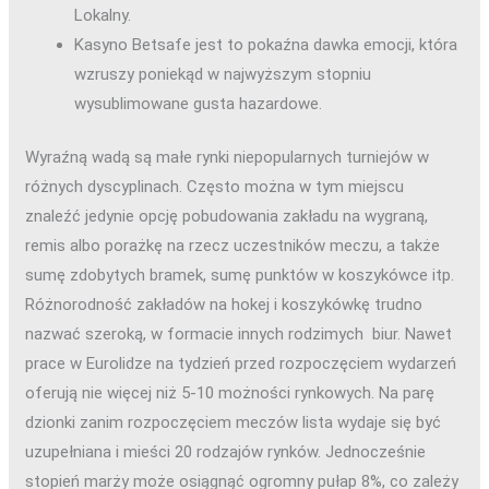
Lokalny.
Kasyno Betsafe jest to pokaźna dawka emocji, która
wzruszy poniekąd w najwyższym stopniu
wysublimowane gusta hazardowe.
Wyraźną wadą są małe rynki niepopularnych turniejów w
różnych dyscyplinach. Często można w tym miejscu
znaleźć jedynie opcję pobudowania zakładu na wygraną,
remis albo porażkę na rzecz uczestników meczu, a także
sumę zdobytych bramek, sumę punktów w koszykówce itp.
Różnorodność zakładów na hokej i koszykówkę trudno
nazwać szeroką, w formacie innych rodzimych biur. Nawet
prace w Eurolidze na tydzień przed rozpoczęciem wydarzeń
oferują nie więcej niż 5-10 możności rynkowych. Na parę
dzionki zanim rozpoczęciem meczów lista wydaje się być
uzupełniana i mieści 20 rodzajów rynków. Jednocześnie
stopień marży może osiągnąć ogromny pułap 8%, co zależy