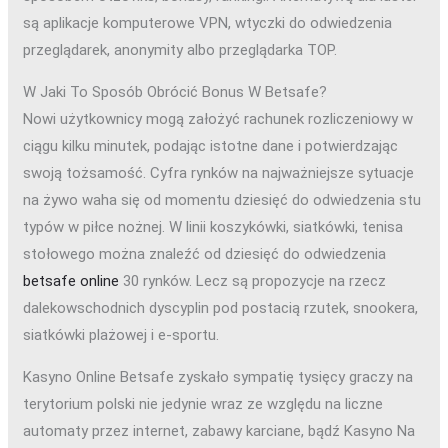
są aplikacje komputerowe VPN, wtyczki do odwiedzenia
przeglądarek, anonymity albo przeglądarka TOP.
W Jaki To Sposób Obrócić Bonus W Betsafe?
Nowi użytkownicy mogą założyć rachunek rozliczeniowy w
ciągu kilku minutek, podając istotne dane i potwierdzając
swoją tożsamość. Cyfra rynków na najważniejsze sytuacje
na żywo waha się od momentu dziesięć do odwiedzenia stu
typów w piłce nożnej. W linii koszykówki, siatkówki, tenisa
stołowego można znaleźć od dziesięć do odwiedzenia
betsafe online
30 rynków. Lecz są propozycje na rzecz
dalekowschodnich dyscyplin pod postacią rzutek, snookera,
siatkówki plażowej i e-sportu.
Kasyno Online Betsafe zyskało sympatię tysięcy graczy na
terytorium polski nie jedynie wraz ze względu na liczne
automaty przez internet, zabawy karciane, bądź Kasyno Na