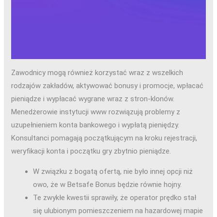
Zawodnicy mogą również korzystać wraz z wszelkich
rodzajów zakładów, aktywować bonusy i promocje, wpłacać
pieniądze i wypłacać wygrane wraz z stron-klonów.
Menedżerowie instytucji www rozwiązują problemy z
uzupełnieniem konta bankowego i wypłatą pieniędzy.
Konsultanci pomagają początkującym na kroku rejestracji,
weryfikacji konta i początku gry zbytnio pieniądze.
W związku z bogatą ofertą, nie było innej opcji niż
owo, że w Betsafe Bonus będzie równie hojny.
Te zwykłe kwestii sprawiły, że operator prędko stał
się ulubionym pomieszczeniem na hazardowej mapie