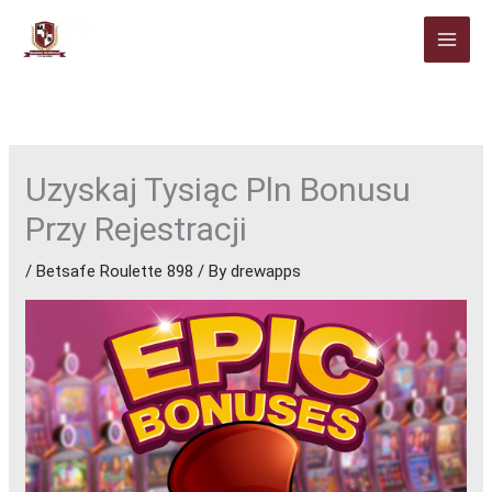
Skip
to
content
Uzyskaj Tysiąc Pln Bonusu
Przy Rejestracji
/
Betsafe Roulette 898
/ By
drewapps