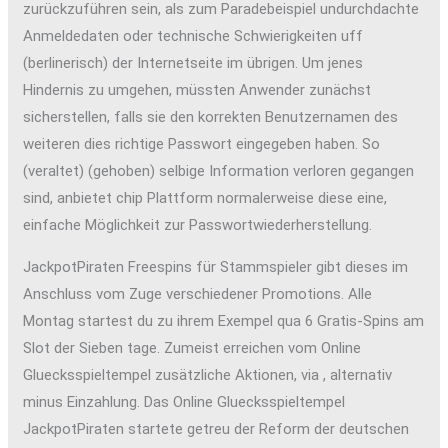
zurückzuführen sein, als zum Paradebeispiel undurchdachte
Anmeldedaten oder technische Schwierigkeiten uff
(berlinerisch) der Internetseite im übrigen. Um jenes
Hindernis zu umgehen, müssten Anwender zunächst
sicherstellen, falls sie den korrekten Benutzernamen des
weiteren dies richtige Passwort eingegeben haben. So
(veraltet) (gehoben) selbige Information verloren gegangen
sind, anbietet chip Plattform normalerweise diese eine,
einfache Möglichkeit zur Passwortwiederherstellung.
JackpotPiraten Freespins für Stammspieler gibt dieses im
Anschluss vom Zuge verschiedener Promotions. Alle
Montag startest du zu ihrem Exempel qua 6 Gratis-Spins am
Slot der Sieben tage. Zumeist erreichen vom Online
Gluecksspieltempel zusätzliche Aktionen, via , alternativ
minus Einzahlung. Das Online Gluecksspieltempel
JackpotPiraten startete getreu der Reform der deutschen