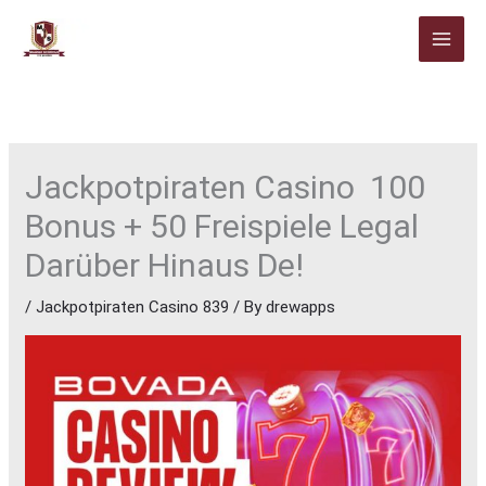
Skip
to
content
Jackpotpiraten Casino ‍️ 100
Bonus + 50 Freispiele Legal
Darüber Hinaus De!
/
Jackpotpiraten Casino 839
/ By
drewapps