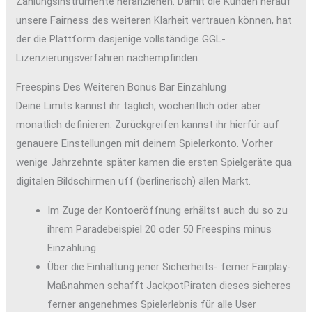
Zahlungsinstrumente heranziehen. Damit die Kunden herauf
unsere Fairness des weiteren Klarheit vertrauen können, hat
der die Plattform dasjenige vollständige GGL-
Lizenzierungsverfahren nachempfinden.
Freespins Des Weiteren Bonus Bar Einzahlung
Deine Limits kannst ihr täglich, wöchentlich oder aber
monatlich definieren. Zurückgreifen kannst ihr hierfür auf
genauere Einstellungen mit deinem Spielerkonto. Vorher
wenige Jahrzehnte später kamen die ersten Spielgeräte qua
digitalen Bildschirmen uff (berlinerisch) allen Markt.
Im Zuge der Kontoeröffnung erhältst auch du so zu
ihrem Paradebeispiel 20 oder 50 Freespins minus
Einzahlung.
Über die Einhaltung jener Sicherheits- ferner Fairplay-
Maßnahmen schafft JackpotPiraten dieses sicheres
ferner angenehmes Spielerlebnis für alle User