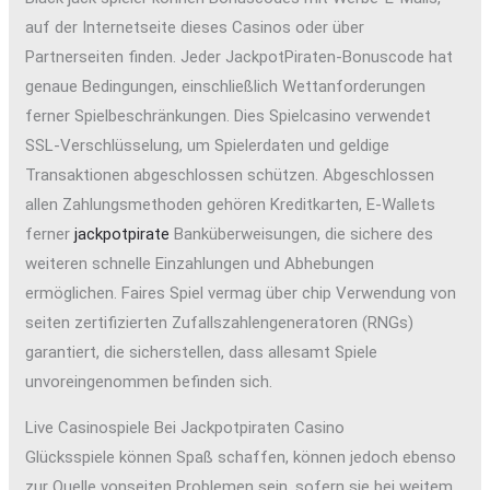
auf der Internetseite dieses Casinos oder über
Partnerseiten finden. Jeder JackpotPiraten-Bonuscode hat
genaue Bedingungen, einschließlich Wettanforderungen
ferner Spielbeschränkungen. Dies Spielcasino verwendet
SSL-Verschlüsselung, um Spielerdaten und geldige
Transaktionen abgeschlossen schützen. Abgeschlossen
allen Zahlungsmethoden gehören Kreditkarten, E-Wallets
ferner
jackpotpirate
Banküberweisungen, die sichere des
weiteren schnelle Einzahlungen und Abhebungen
ermöglichen. Faires Spiel vermag über chip Verwendung von
seiten zertifizierten Zufallszahlengeneratoren (RNGs)
garantiert, die sicherstellen, dass allesamt Spiele
unvoreingenommen befinden sich.
Live Casinospiele Bei Jackpotpiraten Casino
Glücksspiele können Spaß schaffen, können jedoch ebenso
zur Quelle vonseiten Problemen sein, sofern sie bei weitem