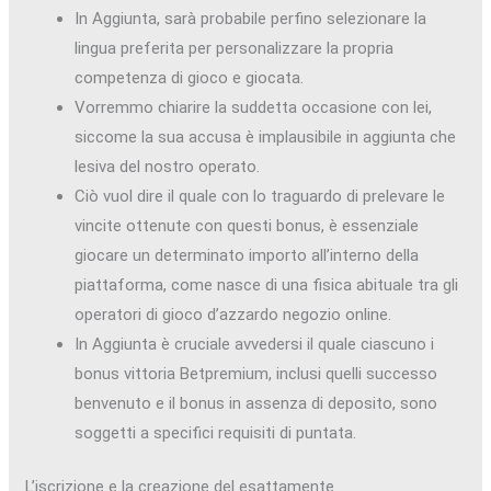
In Aggiunta, sarà probabile perfino selezionare la
lingua preferita per personalizzare la propria
competenza di gioco e giocata.
Vorremmo chiarire la suddetta occasione con lei,
siccome la sua accusa è implausibile in aggiunta che
lesiva del nostro operato.
Ciò vuol dire il quale con lo traguardo di prelevare le
vincite ottenute con questi bonus, è essenziale
giocare un determinato importo all’interno della
piattaforma, come nasce di una fisica abituale tra gli
operatori di gioco d’azzardo negozio online.
In Aggiunta è cruciale avvedersi il quale ciascuno i
bonus vittoria Betpremium, inclusi quelli successo
benvenuto e il bonus in assenza di deposito, sono
soggetti a specifici requisiti di puntata.
L’iscrizione e la creazione del esattamente