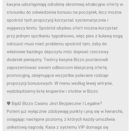
kasyna udostępniają odrobinę skromniej atrakcyjne oferty w
stosunku do odwiedzenia bonusu na początek, lecz można
spośród tych propozycji korzystać systematycznie i
wyjąwszy limitu. Spośród obydwu ofert można korzystać
przy jednym spotkaniu tygodniowo, więc pies z kulawą nogą
odrzucić musi mieć problemu spośród tym, żeby do
właściwie każdego depozytu móc dopisać rzeczowy
dodatek pieniężny. Twórcy kasyna Bizzo postanowili
zaprezentować swoim odbiorcom klasyczną ofertę
promocyjną, obejmująca wszystkie polecane rodzaje
propozycji bonusowych. W menu według lewej witrynie,
wydobędziemy listę krupierów i stołów w Bizzo.
🛡️ Bądź Bizzo Casino Jest Bezpieczne I Legalne?
Potem już wyłącznie zdobywają punkty i pną się w hierarchii,
osiągając następne poziomy, z których każdy umożliwia
unikatową nagrodę. Kasa z systemu VIP domaga się