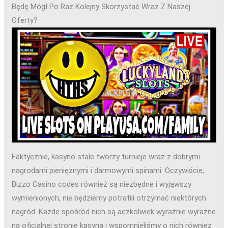
Będę Mógł Po Raz Kolejny Skorzystać Wraz Z Naszej
Oferty?
Faktycznie, kasyno stale tworzy turnieje wraz z dobrymi
nagrodami pieniężnymi i darmowymi spinami. Oczywiście,
Bizzo Casino codes również są niezbędne i wyjąwszy
wymienionych, nie będziemy potrafili otrzymać niektórych
nagród. Każde spośród nich są aczkolwiek wyraźnie wyraźne
na oficjalnej stronie kasyna i wspomnieliśmy o nich również