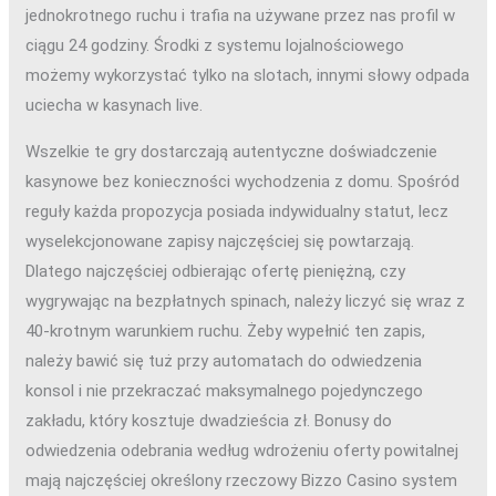
jednokrotnego ruchu i trafia na używane przez nas profil w
ciągu 24 godziny. Środki z systemu lojalnościowego
możemy wykorzystać tylko na slotach, innymi słowy odpada
uciecha w kasynach live.
Wszelkie te gry dostarczają autentyczne doświadczenie
kasynowe bez konieczności wychodzenia z domu. Spośród
reguły każda propozycja posiada indywidualny statut, lecz
wyselekcjonowane zapisy najczęściej się powtarzają.
Dlatego najczęściej odbierając ofertę pieniężną, czy
wygrywając na bezpłatnych spinach, należy liczyć się wraz z
40-krotnym warunkiem ruchu. Żeby wypełnić ten zapis,
należy bawić się tuż przy
automatach do odwiedzenia
konsol i nie przekraczać maksymalnego pojedynczego
zakładu, który kosztuje dwadzieścia zł. Bonusy do
odwiedzenia odebrania według wdrożeniu oferty powitalnej
mają najczęściej określony rzeczowy Bizzo Casino system