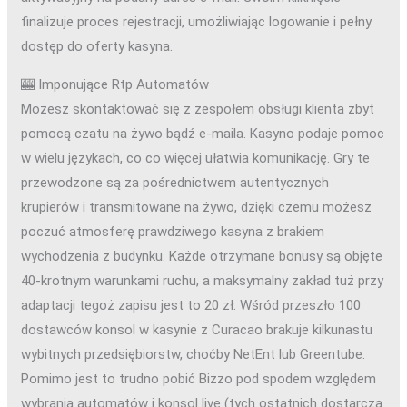
finalizuje proces rejestracji, umożliwiając logowanie i pełny
dostęp do oferty kasyna.
🎰 Imponujące Rtp Automatów
Możesz skontaktować się z zespołem obsługi klienta zbyt
pomocą czatu na żywo bądź e-maila. Kasyno podaje pomoc
w wielu językach, co co więcej ułatwia komunikację. Gry te
przewodzone są za pośrednictwem autentycznych
krupierów i transmitowane na żywo, dzięki czemu możesz
poczuć atmosferę prawdziwego kasyna z brakiem
wychodzenia z budynku. Każde otrzymane bonusy są objęte
40-krotnym warunkami ruchu, a maksymalny zakład tuż przy
adaptacji tegoż zapisu jest to 20 zł. Wśród przeszło 100
dostawców konsol w kasynie z Curacao brakuje kilkunastu
wybitnych przedsiębiorstw, choćby NetEnt lub Greentube.
Pomimo jest to trudno pobić Bizzo pod spodem względem
wybrania automatów i konsol live (tych ostatnich dostarcza