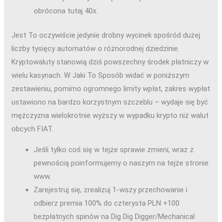
obrócona tutaj 40x.
Jest To oczywiście jedynie drobny wycinek spośród dużej
liczby tysięcy automatów o różnorodnej dziedzinie.
Kryptowaluty stanowią dziś powszechny środek płatniczy w
wielu kasynach. W Jaki To Sposób widać w poniższym
zestawieniu, pomimo ogromnego limity wpłat, zakres wypłat
ustawiono na bardzo korzystnym szczeblu – wydaje się być
mężczyzna wielokrotnie wyższy w wypadku krypto niż walut
obcych FIAT.
Jeśli tylko coś się w tejże sprawie zmieni, wraz z
pewnością poinformujemy o naszym na tejże stronie
www.
Zarejestruj się, zrealizuj 1-wszy przechowanie i
odbierz premia 100% do czterysta PLN +100
bezpłatnych spinów na Dig Dig Digger/Mechanical