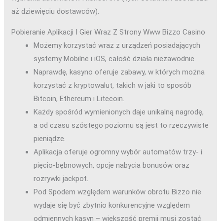
aż dziewięciu dostawców).
Pobieranie Aplikacji I Gier Wraz Z Strony Www Bizzo Casino
Możemy korzystać wraz z urządzeń posiadających
systemy Mobilne i iOS, całość działa niezawodnie.
Naprawdę, kasyno oferuje zabawy, w których można
korzystać z kryptowalut, takich w jaki to sposób
Bitcoin, Ethereum i Litecoin.
Każdy spośród wymienionych daje unikalną nagrodę,
a od czasu szóstego poziomu są jest to rzeczywiste
pieniądze.
Aplikacja oferuje ogromny wybór automatów trzy- i
pięcio-bębnowych, opcje nabycia bonusów oraz
rozrywki jackpot.
Pod Spodem względem warunków obrotu Bizzo nie
wydaje się być zbytnio konkurencyjne względem
odmiennych kasyn – większość premii musi zostać