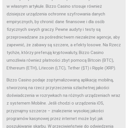
w własnym artykule. Bizzo Casino stosuje również
dzisiejsze urządzenia ochronne szyfrowania danych
empirycznych, by chronić dane finansowe i dla osób
fizycznych swych graczy. Pewne audyty i testy są
przeprowadzane za pośrednictwem niezależne agencje, aby
zapewnić, że zabawy są szczere, a efekty losowe. Na Rzecz
tychże, którzy preferują kryptowaluty, Bizzo Casino
umożliwia również płatności zbyt pomocą Bitcoin (BTC),
Ethereum (ETH), Litecoin (LTC), Tether ($T) i Ripple (XRP).
Bizzo Casino podaje zoptymalizowaną aplikację mobilną,
stworzoną na rzecz przyrzeczenia szlachetnej jakości
doświadczenia w rozrywkach na różnych urządzeniach wraz
z systemem Mobilne. Jeśli chodzi o urządzenia iOS,
przyznajmy szczerze – znalezienie wysokiej jakości
programów kasynowej przez internet może być jak
poszukiwanie skarbu. W przeciwieństwie do odwiedzenia