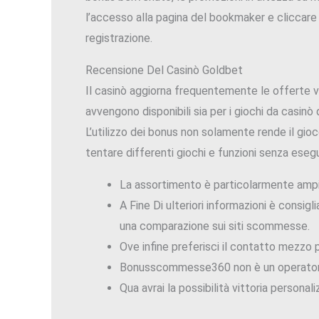
l’accesso alla pagina del bookmaker e cliccare 
registrazione.
Recensione Del Casinò Goldbet
Il casinò aggiorna frequentemente le offerte vi
avvengono disponibili sia per i giochi da casin
L’utilizzo dei bonus non solamente rende il gi
tentare differenti giochi e funzioni senza eseg
La assortimento è particolarmente ampia
A Fine Di ulteriori informazioni è cons
una comparazione sui siti scommesse.
Ove infine preferisci il contatto mezzo 
Bonusscommesse360 non è un operatore d
Qua avrai la possibilità vittoria personal