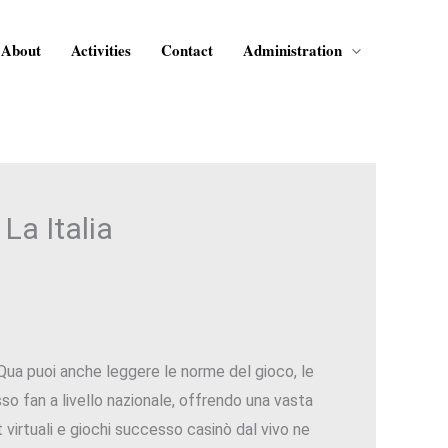
About
Activities
Contact
Administration
La Italia
Qua puoi anche leggere le norme del gioco, le
o fan a livello nazionale, offrendo una vasta
virtuali e giochi successo casinò dal vivo ne