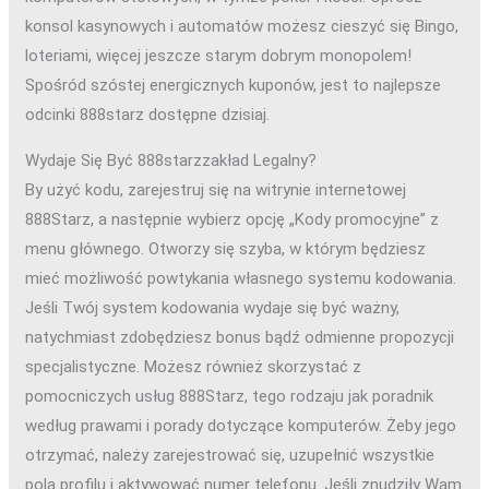
konsol kasynowych i automatów możesz cieszyć się Bingo,
loteriami, więcej jeszcze starym dobrym monopolem!
Spośród szóstej energicznych kuponów, jest to najlepsze
odcinki 888starz dostępne dzisiaj.
Wydaje Się Być 888starzzakład Legalny?
By użyć kodu, zarejestruj się na witrynie internetowej
888Starz, a następnie wybierz opcję „Kody promocyjne” z
menu głównego. Otworzy się szyba, w którym będziesz
mieć możliwość powtykania własnego systemu kodowania.
Jeśli Twój system kodowania wydaje się być ważny,
natychmiast zdobędziesz bonus bądź odmienne propozycji
specjalistyczne. Możesz również skorzystać z
pomocniczych usług 888Starz, tego rodzaju jak poradnik
według prawami i porady dotyczące komputerów. Żeby jego
otrzymać, należy zarejestrować się, uzupełnić wszystkie
pola profilu i aktywować numer telefonu. Jeśli znudziły Wam