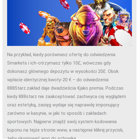
Na przykład, kiedy porównasz ofertę do odwiedzenia
Smarkets i ich-otrzymasz tylko 10£, wówczas gdy
dokonasz głównego depozytu w wysokości 20£. Obok
wpłacie identycznej kwoty-20 € – do odwiedzenia
888Starz.zakład daje dwadzieścia €jako premia. Podczas
kiedy 888starz nie zaakceptować zachwyca cię wyglądem
oraz estetyką, zasięg wydaje się naprawdę imponujący
zarówno w kasynie, w jaki to sposób i zakładach
sportowych. Najpierw znajdź swój system kodowania
kuponu na tejże stronie www, a następnie kliknij przycisk,
żeby skopiować jego do schowka.