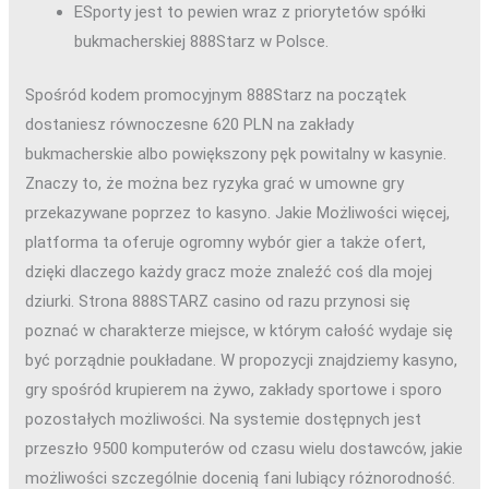
ESporty jest to pewien wraz z priorytetów spółki
bukmacherskiej 888Starz w Polsce.
Spośród kodem promocyjnym 888Starz na początek
dostaniesz równoczesne 620 PLN na zakłady
bukmacherskie albo powiększony pęk powitalny w kasynie.
Znaczy to, że można bez ryzyka grać w umowne gry
przekazywane poprzez to kasyno. Jakie Możliwości więcej,
platforma ta oferuje ogromny wybór gier a także ofert,
dzięki dlaczego każdy gracz może znaleźć coś dla mojej
dziurki. Strona 888STARZ casino od razu przynosi się
poznać w charakterze miejsce, w którym całość wydaje się
być porządnie poukładane. W propozycji znajdziemy kasyno,
gry spośród krupierem na żywo, zakłady sportowe i sporo
pozostałych możliwości. Na systemie dostępnych jest
przeszło 9500 komputerów od czasu wielu dostawców, jakie
możliwości szczególnie docenią fani lubiący różnorodność.