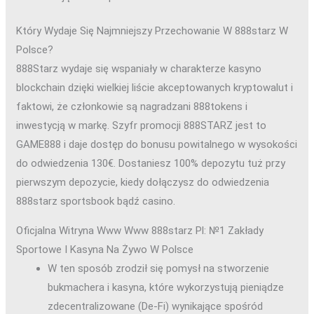
Który Wydaje Się Najmniejszy Przechowanie W 888starz W
Polsce?
888Starz wydaje się wspaniały w charakterze kasyno
blockchain dzięki wielkiej liście akceptowanych kryptowalut i
faktowi, że członkowie są nagradzani 888tokens i
inwestycją w markę. Szyfr promocji 888STARZ jest to
GAME888 i daje dostęp do bonusu powitalnego w wysokości
do odwiedzenia 130€. Dostaniesz 100% depozytu tuż przy
pierwszym depozycie, kiedy dołączysz do odwiedzenia
888starz sportsbook bądź casino.
Oficjalna Witryna Www Www 888starz Pl: №1 Zakłady
Sportowe I Kasyna Na Żywo W Polsce
W ten sposób zrodził się pomysł na stworzenie
bukmachera i kasyna, które wykorzystują pieniądze
zdecentralizowane (De-Fi) wynikające spośród