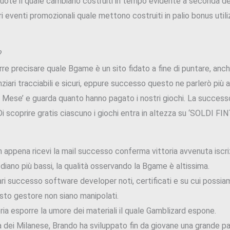
quote il quale cambiano costruiti in tempo evidente a seconda del
ri eventi promozionali quale mettono costruiti in palio bonus util
?
re precisare quale Bgame è un sito fidato a fine di puntare, anc
ari tracciabili e sicuri, eppure successo questo ne parlerò più a
di Mese’ e guarda quanto hanno pagato i nostri giochi. La succes
 Di scoprire gratis ciascuno i giochi entra in altezza su ‘SOLDI 
ppena ricevi la mail successo conferma vittoria avvenuta iscri
iano più bassi, la qualità osservando la Bgame è altissima.
i successo software developer noti, certificati e su cui possia
sto gestore non siano manipolati.
ria esporre la umore dei materiali il quale Gamblizard espone.
ia dei Milanese, Brando ha sviluppato fin da giovane una grande p