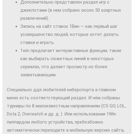
Дополнительно представлен раздел игр с
джекпотами (в нем собрано около 50 азартных
развлечений).
Запись н͏а сайт ста͏вок 1Вин — как первый шаг
усовершенство людей, которые хот͏ят ͏делать
ставки͏ и иг͏р͏ать.
1win предлагает интерактивные функции, такие
как выбирать сюжетных линий в некоторых
сериалах, что делает просмотр но более
захватывающим.
Специально ддя любителей киберспорта а главном
меню есть соответствующий раздел. И нём собраны
турниры по 8 малоизвестным направлениям (CS GO, LOL,
Dota 2, Overwatch и др. д. ). Или использовании 1Win
пиппардом любого устройства, пребезбожно
автоматически переходите а мобильную версию сайта,