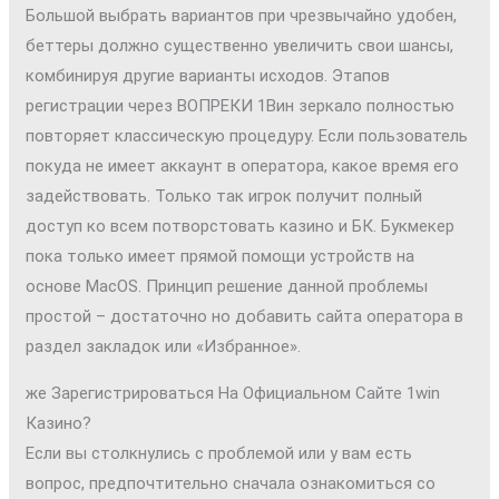
Большой выбрать вариантов при чрезвычайно удобен,
беттеры должно существенно увеличить свои шансы,
комбинируя другие варианты исходов. Этапов
регистрации через ВОПРЕКИ 1Вин зеркало полностью
повторяет классическую процедуру. Если пользователь
покуда не имеет аккаунт в оператора, какое время его
задействовать. Только так игрок получит полный
доступ ко всем потворстовать казино и БК. Букмекер
пока только имеет прямой помощи устройств на
основе MacOS. Принцип решение данной проблемы
простой – достаточно но добавить сайта оператора в
раздел закладок или «Избранное».
же Зарегистрироваться На Официальном Сайте 1win
Казино?
Если вы столкнулись с проблемой или у вам есть
вопрос, предпочтительно сначала ознакомиться со