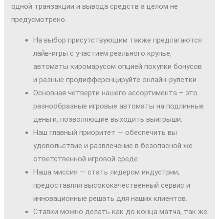
одной транзакции и вывода средств а целом не
предусмотрено.
На выбор присутствующим также предлагаются
лайв-игры с участием реального крупье,
автоматы киромарусом опцией покупки бонусов
и разные продифференцируйте онлайн-рулетки.
Основная четверти нашего ассортимента – это
разнообразные игровые автоматы на подлинные
деньги, позволяющие выходить выигрыши.
Наш главный приоритет — обеспечить вы
удовольствие и развлечение в безопасной же
ответственной игровой среде.
Наша миссия — стать лидером индустрии,
предоставляя высококачественный сервис и
инновационные решать для наших клиентов.
Ставки можно делать как до конца матча, так же