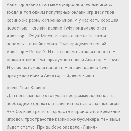
Авиатор давно стал международной онлайн игрой,
входя в топ одним популярных онлайн игр десятков
казино же разных странах мира. И у нас есть хорошая
новостью – онлайн казино 1win придумало этот
Авиатор – Royal Mines. И только нас есть такая
новость – онлайн казино 1win придумало новый
Авиатор – RocketX. И него нас есть какая новость –
онлайн казино 1win придумало новый Авиатор – Tower.
И у нас есть какая новость – онлайн казино 1win
придумало новый Авиатор – Speed-n-cash.
очень 1вин Казино
Для повышенного статуса в программе лояльности
необходимо сделать ставки и играть в азартные игры.
Чем больше тратится средств и проводится времени в
игровом пространстве казино же букмекера, тем выше
будет статус. При выборе раздела «Линия»