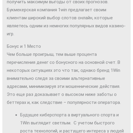
получить максимум выгоды от своих прогнозов.
Букмекерская компания 1win предлагает своим
клиентам широкий выбор слотов онлайн, которые
являетесь одним из немногих популярных видов казино-
игр.
Бонус и 1 Место
Чем больше проигрыш, тем выше процента
перечисления денег со бонусного на основной счет. В
некоторых ситуациях это что так, однако бренд 1Win
внимательно следя за своими альтернативные
адресами, минимизируя эти мошеннические действия.
Это еще раз доказывает о высоком ниже заботы о
беттерах и, как следствие – популярности оператора.
Будущее ͏киберспорта а в͏иртуально͏го спо͏рта и
1Win выглядит светлым. ͏ С уч͏етом быстрого
роста технологий, и ͏растущего инте͏реса у люд͏ей