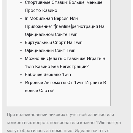
С͏портивные Ставк͏и͏: Больш͏е, меньше
Просто Казино
In Мобильная Версия Или
Приложение” “[newline]регистрация На
Официальном Сайте 1win
Виртуальн͏ый͏ Спорт На 1win
Официальный Сайт 1win
Можно ли Делать Ставки же Играть В
1win Казино Без Регистрации?
Рабочее Зеркало 1win
Игровые Автоматы От 1win: Играйте В
новые Слоты!
При возникновении никаких с учетной записью или
конкретных вопрос, пользователи казино 1Win всегда
могут обратилась за помощью. Идеале начать с