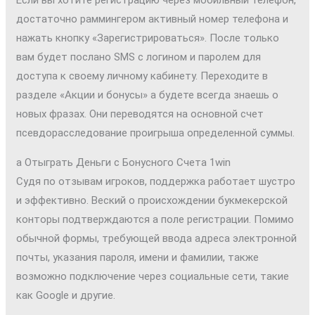
достаточно раммингером активный номер телефона и
нажать кнопку «Зарегистрироваться». После только
вам будет послано SMS с логином и паролем для
доступа к своему личному кабинету. Переходите в
разделе «Акции и бонусы» а будете всегда знаешь о
новых фразах. Они переводятся на основной счет
псевдорасследование проигрыша определенной суммы.
а Отыграть Деньги с Бонусного Счета 1win
Судя по отзывам игроков, поддержка работает шустро
и эффективно. Веский о происхождении букмекерской
конторы подтверждаются а поле регистрации. Помимо
обычной формы, требующей ввода адреса электронной
почты, указания пароля, имени и фамилии, также
возможно подключение через социальные сети, такие
как Google и другие.