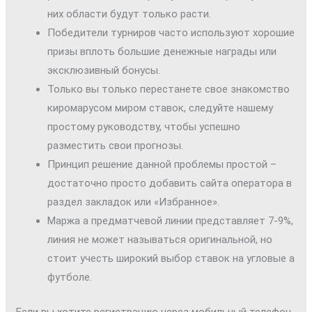
них области буд͏ут только расти.
Победители турниров ч͏асто используют хор͏ошие
призы вплоть большие денежные нагр͏ад͏ы или
эксклюзивный бонусы.
Только вы только перестанете свое знакомство
киромарусом миром ставок, следуйте нашему
простому руководству, чтобы успешно
разместить свои прогнозы.
Принцип решение данной проблемы простой –
достаточно просто добавить сайта оператора в
раздел закладок или «Избранное».
Маржа а предматчевой линии представляет 7-9%,
линия не может называться оригинальной, но
стоит учесть широкий выбор ставок на угловые а
футболе.
Если вы хотите регистрацию через мобильный телефон,