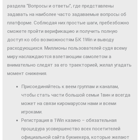
раздела “Вопросы и ответы”, где представлены
задавать на наиболее часто задаваемые вопросы об
платформе. Соблюдая них простые шаги, пребезбожно
сможете пройти верификацию и получить полную
доступ ко обо возможностям БК 1Win и выводу
расходующихся. Миллионы пользователей судя всему
миру наслаждаются взлетающим самолетом а
внимательно следят за его траекторией, желал угадать
момент снижения.
Присоединяйтесь к веем группам и каналам,
чтобы стать части большой семьи 1вин и всегда
может на связи киромарусом нами и всеми
игроками.
Регистрация в 1Win казино – обязательная
процедура усовершенство всех посетителей
официальной сайта букмекера, которые желают