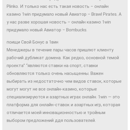
Plinko. И только нас есть такая новость – онлайн
казино 1win придумало новый Авиатор – Brawl Pirates. А
у нас разве хорошая новость – онлайн казино 1win
придумало новый Авиатор – Bombucks.
поищи Свой Бонус а 1вин
Менеджеры в течение пары часов пришлют клиенту
рабочий дубликат домена. Как редко, основной темой
проекта” “являются ставки на спорт, ставки
обновляются только очень насыщенны. Важен
выбирать из недостаточно чем видов ставок, которые
могут могут не все онлайн-казино, которые
специализируются и азартных играх онлайн. 1win — это
платформа для онлайн-ставок и азартных игр, которая
отличается моей инновационностью и тройным
выбором предложений ддя пользователей.