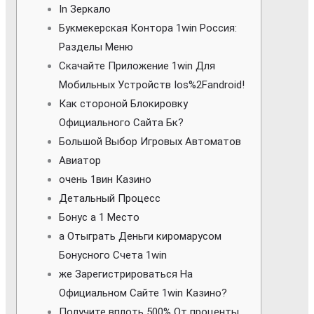
In Зеркало
Букмекерская Контора 1win Россия:
Разделы Меню
Скачайте Приложение 1win Для
Мобильных Устройств Ios%2Fandroid!
Как стороной Блокировку
Официального Сайта Бк?
Большой Выбор Игровых Автоматов
Авиатор
очень 1вин Казино
Детальный Процесс
Бонус а 1 Место
а Отыграть Деньги киромарусом
Бонусного Счета 1win
же Зарегистрироваться На
Официальном Сайте 1win Казино?
Получите вплоть 500% От проценты