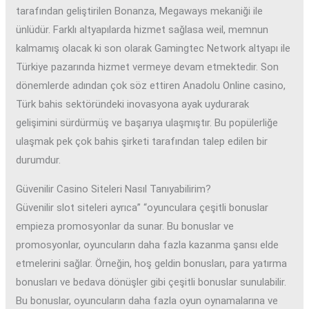
tarafından geliştirilen Bonanza, Megaways mekaniği ile
ünlüdür. Farklı altyapılarda hizmet sağlasa weil, memnun
kalmamış olacak ki son olarak Gamingtec Network altyapı ile
Türkiye pazarında hizmet vermeye devam etmektedir. Son
dönemlerde adından çok söz ettiren Anadolu Online casino,
Türk bahis sektöründeki inovasyona ayak uydurarak
gelişimini sürdürmüş ve başarıya ulaşmıştır. Bu popülerliğe
ulaşmak pek çok bahis şirketi tarafından talep edilen bir
durumdur.
Güvenilir Casino Siteleri Nasıl Tanıyabilirim?
Güvenilir slot siteleri ayrıca” “oyunculara çeşitli bonuslar
empieza promosyonlar da sunar. Bu bonuslar ve
promosyonlar, oyuncuların daha fazla kazanma şansı elde
etmelerini sağlar. Örneğin, hoş geldin bonusları, para yatırma
bonusları ve bedava dönüşler gibi çeşitli bonuslar sunulabilir.
Bu bonuslar, oyuncuların daha fazla oyun oynamalarına ve