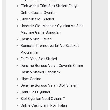
Türkiye’deki Tüm Slot Siteleri: En İyi
Online Casino Oyunları
Güvenilir Slot Siteleri
Ücretsiz Slot Machine Oyunları Ve Slot
Machine Game Bonusları
Casino Slot Siteleri
Bonuslar, Promosyonlar Ve Sadakat
Programları
En En Yeni Slot Siteleri
Deneme Bonusu Veren Güvenilir Online
Casino Siteleri Hangileri?
Hiper Casino
Deneme Bonusu Veren Slot Siteleri
Canlı Slot Oyunları
Slot Oyunları Nasıl Oynanır?
Online Casinoların Politikaları