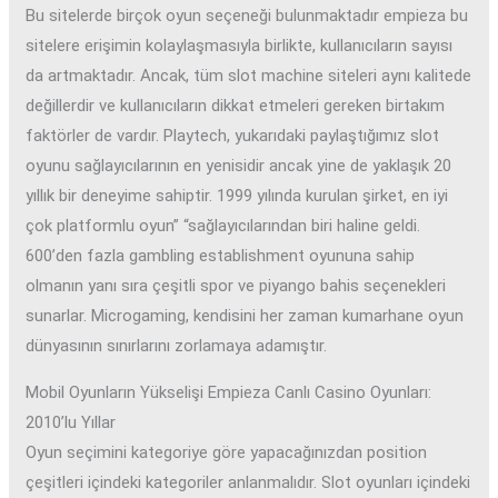
Bu sitelerde birçok oyun seçeneği bulunmaktadır empieza bu
sitelere erişimin kolaylaşmasıyla birlikte, kullanıcıların sayısı
da artmaktadır. Ancak, tüm slot machine siteleri aynı kalitede
değillerdir ve kullanıcıların dikkat etmeleri gereken birtakım
faktörler de vardır. Playtech, yukarıdaki paylaştığımız slot
oyunu sağlayıcılarının en yenisidir ancak yine de yaklaşık 20
yıllık bir deneyime sahiptir. 1999 yılında kurulan şirket, en iyi
çok platformlu oyun” “sağlayıcılarından biri haline geldi.
600’den fazla gambling establishment oyununa sahip
olmanın yanı sıra çeşitli spor ve piyango bahis seçenekleri
sunarlar. Microgaming, kendisini her zaman kumarhane oyun
dünyasının sınırlarını zorlamaya adamıştır.
Mobil Oyunların Yükselişi Empieza Canlı Casino Oyunları:
2010’lu Yıllar
Oyun seçimini kategoriye göre yapacağınızdan position
çeşitleri içindeki kategoriler anlanmalıdır. Slot oyunları içindeki