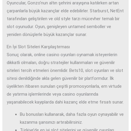
Oyuncular, Gonzo’nun altın şehrini arayışına katılırken artan
çarpanlarla büyük kazançlar elde edebilirler. Starburst, NetEnt
tarafından geliştirilen ve old style tarzı mücevher temalı bir
slot oyunudur. Oyun, genişleyen untamed semboller ve
yeniden dönüşlerle büyük kazançlar sunar.
En İyi Slot Siteleri Karşılaştırması
Sonuç olarak, online casino oyunları oynamak isteyenlerin
dikkatli olmaları, doğru stratejiler kullanmaları ve güvenilir
siteleri tercih etmeleri önemlidir. Bets10, slot oyunları ve slot
sitesi denildiğinde akla gelen güvenilir bir platformdur. İlk
üyelikten itibaren sunulan çeşitli promosyonlarla, em virtude
de yatırma işlemlerinde veya casino oyunlarında
yaşanabilecek kayıplarda dahi kazanç elde etme fırsatı sunar.
Bu bonusları kullanarak, daha fazla oyun oynayabilir ve
kazanma şansınızı artırabilirsiniz.
Türkiye’de en iyi slot sitelerini ve güvenilir oyunları