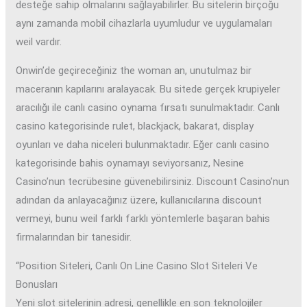
desteğe sahip olmalarını sağlayabilirler. Bu sitelerin birçoğu
aynı zamanda mobil cihazlarla uyumludur ve uygulamaları
weil vardır.
Onwin’de geçireceğiniz the woman an, unutulmaz bir
maceranın kapılarını aralayacak. Bu sitede gerçek krupiyeler
aracılığı ile canlı casino oynama fırsatı sunulmaktadır. Canlı
casino kategorisinde rulet, blackjack, bakarat, display
oyunları ve daha niceleri bulunmaktadır. Eğer canlı casino
kategorisinde bahis oynamayı seviyorsanız, Nesine
Casino’nun tecrübesine güvenebilirsiniz. Discount Casino’nun
adından da anlayacağınız üzere, kullanıcılarına discount
vermeyi, bunu weil farklı farklı yöntemlerle başaran bahis
firmalarından bir tanesidir.
“Position Siteleri, Canlı On Line Casino Slot Siteleri Ve
Bonusları
Yeni slot sitelerinin adresi, genellikle en son teknolojiler