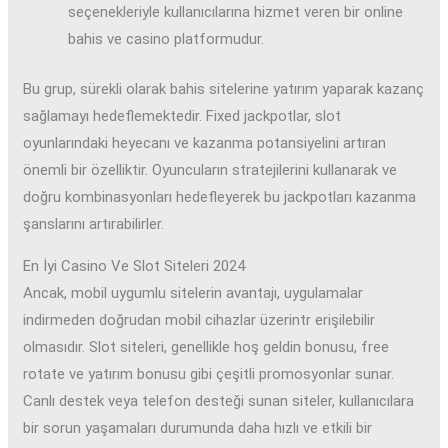
seçenekleriyle kullanıcılarına hizmet veren bir online
bahis ve casino platformudur.
Bu grup, sürekli olarak bahis sitelerine yatırım yaparak kazanç
sağlamayı hedeflemektedir. Fixed jackpotlar, slot
oyunlarındaki heyecanı ve kazanma potansiyelini artıran
önemli bir özelliktir. Oyuncuların stratejilerini kullanarak ve
doğru kombinasyonları hedefleyerek bu jackpotları kazanma
şanslarını artırabilirler.
En İyi Casino Ve Slot Siteleri 2024
Ancak, mobil uygumlu sitelerin avantajı, uygulamalar
indirmeden doğrudan mobil cihazlar üzerintr erişilebilir
olmasıdır. Slot siteleri, genellikle hoş geldin bonusu, free
rotate ve yatırım bonusu gibi çeşitli promosyonlar sunar.
Canlı destek veya telefon desteği sunan siteler, kullanıcılara
bir sorun yaşamaları durumunda daha hızlı ve etkili bir