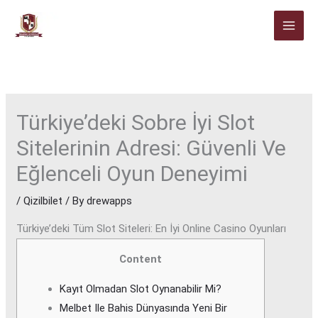
Skip
to
content
Türkiye’deki Sobre İyi Slot
Sitelerinin Adresi: Güvenli Ve
Eğlenceli Oyun Deneyimi
/
Qizilbilet
/ By
drewapps
Türkiye’deki Tüm Slot Siteleri: En İyi Online Casino Oyunları
Content
Kayıt Olmadan Slot Oynanabilir Mi?
Melbet Ile Bahis Dünyasında Yeni Bir