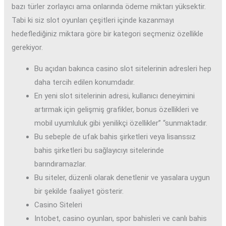
bazı türler zorlayıcı ama onlarında ödeme miktarı yüksektir.
Tabi ki siz slot oyunları çeşitleri içinde kazanmayı
hedeflediğiniz miktara göre bir kategori seçmeniz özellikle
gerekiyor.
Bu açıdan bakınca casino slot sitelerinin adresleri hep
daha tercih edilen konumdadır.
En yeni slot sitelerinin adresi, kullanıcı deneyimini
artırmak için gelişmiş grafikler, bonus özellikleri ve
mobil uyumluluk gibi yenilikçi özellikler” “sunmaktadır.
Bu sebeple de ufak bahis şirketleri veya lisanssız
bahis şirketleri bu sağlayıcıyı sitelerinde
barındıramazlar.
Bu siteler, düzenli olarak denetlenir ve yasalara uygun
bir şekilde faaliyet gösterir.
Casino Siteleri
Intobet, casino oyunları, spor bahisleri ve canlı bahis