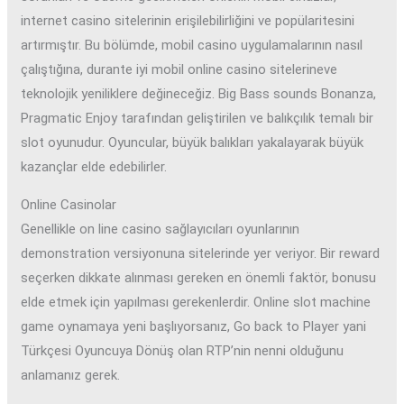
internet casino sitelerinin erişilebilirliğini ve popülaritesini
artırmıştır. Bu bölümde, mobil casino uygulamalarının nasıl
çalıştığına, durante iyi mobil online casino sitelerineve
teknolojik yeniliklere değineceğiz. Big Bass sounds Bonanza,
Pragmatic Enjoy tarafından geliştirilen ve balıkçılık temalı bir
slot oyunudur. Oyuncular, büyük balıkları yakalayarak büyük
kazançlar elde edebilirler.
Online Casinolar
Genellikle on line casino sağlayıcıları oyunlarının
demonstration versiyonuna sitelerinde yer veriyor. Bir reward
seçerken dikkate alınması gereken en önemli faktör, bonusu
elde etmek için yapılması gerekenlerdir. Online slot machine
game oynamaya yeni başlıyorsanız, Go back to Player yani
Türkçesi Oyuncuya Dönüş olan RTP’nin nenni olduğunu
anlamanız gerek.