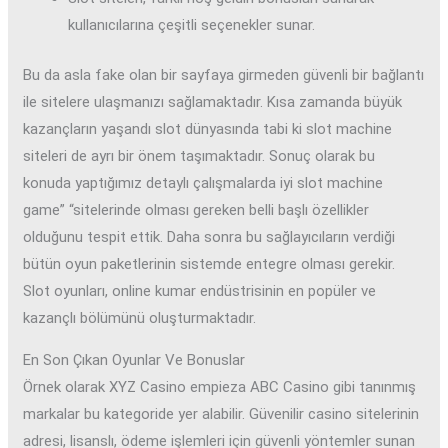
kullanıcılarına çeşitli seçenekler sunar.
Bu da asla fake olan bir sayfaya girmeden güvenli bir bağlantı
ile sitelere ulaşmanızı sağlamaktadır. Kısa zamanda büyük
kazançların yaşandı slot dünyasında tabi ki slot machine
siteleri de ayrı bir önem taşımaktadır. Sonuç olarak bu
konuda yaptığımız detaylı çalışmalarda iyi slot machine
game” “sitelerinde olması gereken belli başlı özellikler
olduğunu tespit ettik. Daha sonra bu sağlayıcıların verdiği
bütün oyun paketlerinin sistemde entegre olması gerekir.
Slot oyunları, online kumar endüstrisinin en popüler ve
kazançlı bölümünü oluşturmaktadır.
En Son Çıkan Oyunlar Ve Bonuslar
Örnek olarak XYZ Casino empieza ABC Casino gibi tanınmış
markalar bu kategoride yer alabilir. Güvenilir casino sitelerinin
adresi, lisanslı, ödeme işlemleri için güvenli yöntemler sunan