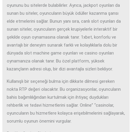
oyununu bu sitelerde bulabilirler. Ayrıca, jackpot oyunları da
sunan bu siteler, oyuncuların büyük ödüller kazanma şansı
elde etmelerini sağlar. Bunun yanı sıra, canlı slot oyunları da
sunan siteler, oyuncuların gerçek krupiyelerle interaktif bir
şekilde oyun oynamasına olanak tanır. 1xbet, konforlu ve
avantajlı bir deneyim sunarak farklı ve kolaylıklarla dolu bir
dünyada slot machine game oyunları ve casino oyunları
oynamanıza olanak tanır. Bu özel platform, yüksek
kazançların adresi olup, bir dizi avantajla sizleri bekliyor.
Kullanışlı bir seçeneği bulma için dikkate dilmesi gereken
nokta RTP değeri olacaktır. Bu organizasyonlar, oyuncuların
bahis bağımlılığından kurtulmak için ihtiyaç duydukları
rehberlik ve tedavi hizmetlerini sağlar. Online” “casinolar,
oyuncuların bu hizmetlere kolayca erişebilmelerini sağlayarak,
sorumlu oyunun önemini vurgular.