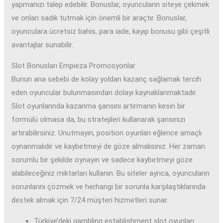
yapmanızı talep edebilir. Bonuslar, oyuncuların siteye çekmek
ve onları sadık tutmak için önemli bir araçtır. Bonuslar,
oyunculara ücretsiz bahis, para iade, kayıp bonusu gibi çeşitli
avantajlar sunabilir.
Slot Bonusları Empieza Promosyonlar
Bunun ana sebebi de kolay yoldan kazanç sağlamak tercih
eden oyuncular bulunmasından dolayı kaynaklanmaktadır.
Slot oyunlarında kazanma şansını artırmanın kesin bir
formülü olmasa da, bu stratejileri kullanarak şansınızı
artırabilirsiniz. Unutmayın, position oyunları eğlence amaçlı
oynanmalıdır ve kaybetmeyi de göze almalısınız. Her zaman
sorumlu bir şekilde oynayın ve sadece kaybetmeyi göze
alabileceğiniz miktarları kullanın. Bu siteler ayrıca, oyuncuların
sorunlarını çözmek ve herhangi bir sorunla karşılaştıklarında
destek almak için 7/24 müşteri hizmetleri sunar.
Türkiye’deki gambling establishment slot oyunları