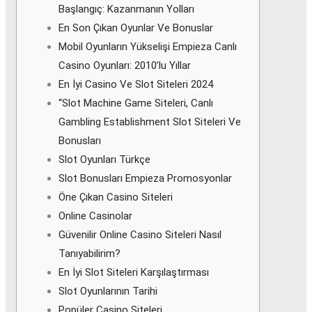
Başlangıç: Kazanmanın Yolları
En Son Çıkan Oyunlar Ve Bonuslar
Mobil Oyunların Yükselişi Empieza Canlı
Casino Oyunları: 2010’lu Yıllar
En İyi Casino Ve Slot Siteleri 2024
“Slot Machine Game Siteleri, Canlı
Gambling Establishment Slot Siteleri Ve
Bonusları
Slot Oyunları Türkçe
Slot Bonusları Empieza Promosyonlar
Öne Çıkan Casino Siteleri
Online Casinolar
Güvenilir Online Casino Siteleri Nasıl
Tanıyabilirim?
En İyi Slot Siteleri Karşılaştırması
Slot Oyunlarının Tarihi
Popüler Casino Siteleri