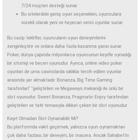
7/24 müşteri desteği sunar.
Bu sitelerdeki geniş oyun seçenekleri, oyunculara
sürekli olarak yeni ve heyecan verici oyunlar sunar.
Bu cazip teklifler, oyuncuların oyun deneyimlerini
zenginleştirir ve onlara daha fazla kazanma şansı sunar.
Poker, dünya çapında milyonlarca oyuncunun keyifle oynadığı
bir strateji ve beceri oyunudur. Ayrıca, online video poker
oyunları de uma casinolarda sıklıkla tercih edilen oyunlar
arasında yer almaktadır. Bonanza, Big Time Gaming
tarafından” “geliştirilen ve Megaways mekaniği ile ünlü bir
slot oyunudur. Sweet Bonanza, Pragmatic Enjoy tarafından
geliştirilen ve tatlı temasıyla dikkat çeken bir slot oyunudur.
Kayıt Olmadan Slot Oynanabilir Mi?
Bu platformda vakit geçirmek, yalnızca oyun oynamaktan
çok daha fazlası; bir deneyim, bir macera. Ancak Sahabet’in