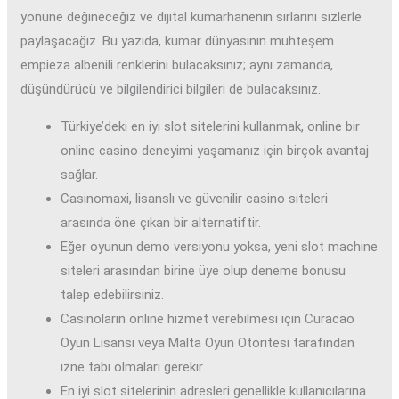
yönüne değineceğiz ve dijital kumarhanenin sırlarını sizlerle
paylaşacağız. Bu yazıda, kumar dünyasının muhteşem
empieza albenili renklerini bulacaksınız; aynı zamanda,
düşündürücü ve bilgilendirici bilgileri de bulacaksınız.
Türkiye’deki en iyi slot sitelerini kullanmak, online bir
online casino deneyimi yaşamanız için birçok avantaj
sağlar.
Casinomaxi, lisanslı ve güvenilir casino siteleri
arasında öne çıkan bir alternatiftir.
Eğer oyunun demo versiyonu yoksa, yeni slot machine
siteleri arasından birine üye olup deneme bonusu
talep edebilirsiniz.
Casinoların online hizmet verebilmesi için Curacao
Oyun Lisansı veya Malta Oyun Otoritesi tarafından
izne tabi olmaları gerekir.
En iyi slot sitelerinin adresleri genellikle kullanıcılarına