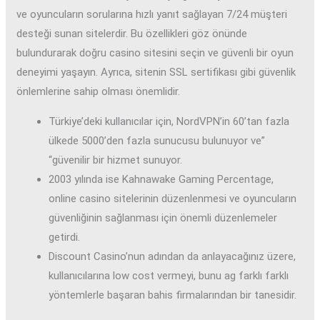
ve oyuncuların sorularına hızlı yanıt sağlayan 7/24 müşteri
desteği sunan sitelerdir. Bu özellikleri göz önünde
bulundurarak doğru casino sitesini seçin ve güvenli bir oyun
deneyimi yaşayın. Ayrıca, sitenin SSL sertifikası gibi güvenlik
önlemlerine sahip olması önemlidir.
Türkiye’deki kullanıcılar için, NordVPN’in 60’tan fazla
ülkede 5000’den fazla sunucusu bulunuyor ve”
“güvenilir bir hizmet sunuyor.
2003 yılında ise Kahnawake Gaming Percentage,
online casino sitelerinin düzenlenmesi ve oyuncuların
güvenliğinin sağlanması için önemli düzenlemeler
getirdi.
Discount Casino’nun adından da anlayacağınız üzere,
kullanıcılarına low cost vermeyi, bunu ag farklı farklı
yöntemlerle başaran bahis firmalarından bir tanesidir.